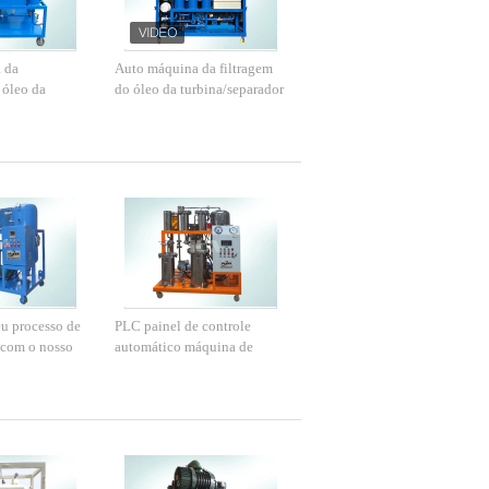
 da
Auto máquina da filtragem
 óleo da
do óleo da turbina/separador
stema protetor
água do óleo para a turbina
de vapor marinha
u processo de
PLC painel de controle
 com o nosso
automático máquina de
 óleo vegetal
purificação de óleo de
cozinha para operação
manual automática e
conforme pedido do cliente