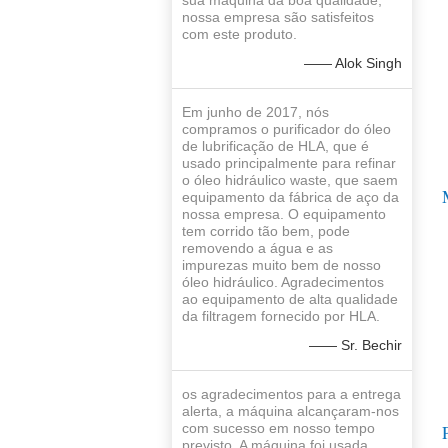
sua máquina da boa qualidade,
nossa empresa são satisfeitos
com este produto.
—— Alok Singh
Em junho de 2017, nós
compramos o purificador do óleo
de lubrificação de HLA, que é
usado principalmente para refinar
o óleo hidráulico waste, que saem
equipamento da fábrica de aço da
nossa empresa. O equipamento
tem corrido tão bem, pode
removendo a água e as
impurezas muito bem de nosso
óleo hidráulico. Agradecimentos
ao equipamento de alta qualidade
da filtragem fornecido por HLA.
—— Sr. Bechir
os agradecimentos para a entrega
alerta, a máquina alcançaram-nos
com sucesso em nosso tempo
previsto. A máquina foi usada