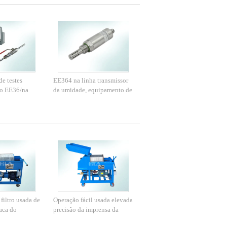
e testes
EE364 na linha transmissor
eo EE36/na
da umidade, equipamento de
sor da
testes do índice da água do
óleo
filtro usada de
Operação fácil usada elevada
aca do
precisão da imprensa da
a a máquina da
placa do óleo e de filtro do