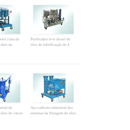
esel clara da
Purificador leve diesel do
 óleo da
óleo de lubrificação de 4
coalescência
quilowatts com o
 do fuel-óleo
controlador programável do
PLC
trial da
Aço carbono industrial dos
 óleo do vácuo
sistemas da filtragem do óleo
ara o óleo
do elevado desempenho
eo lubrificante
3000 L/hour