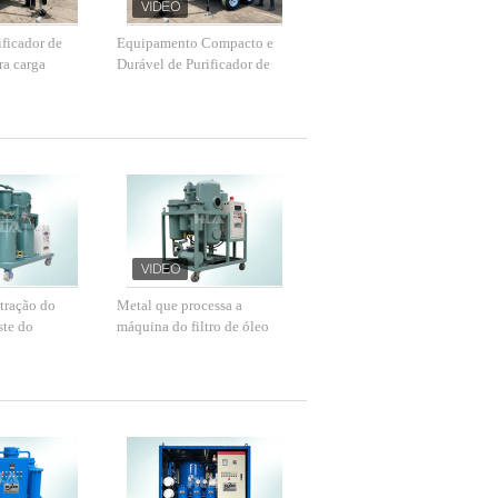
ficador de
Equipamento Compacto e
ra carga
Durável de Purificador de
lo de
Óleo Móvel ≤0.4 Mpa Nível
20-80C Modo
de Vácuo -0.06～-0.099
 operação
Mpa
ltração do
Metal que processa a
ste do
máquina do filtro de óleo
 óleo de
hidráulico do óleo para vário
a função
industrial de aço