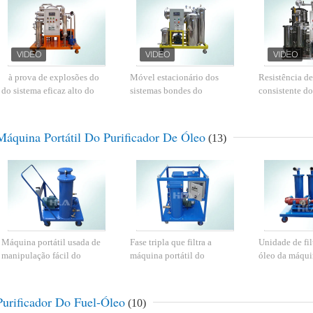
à prova de explosões do
Móvel estacionário dos
Resistência d
do sistema eficaz alto do
sistemas bondes do
consistente do
vácuo do óleo da unidade da
purificador de óleo do vácuo
do óleo de lub
desidratação do vácuo
do óleo com reboque
purificador de
da operação
Máquina Portátil Do Purificador De Óleo
(13)
Máquina portátil usada de
Fase tripla que filtra a
Unidade de fil
manipulação fácil do
máquina portátil do
óleo da máquin
purificador de óleo do óleo
purificador de óleo com a
mão do purifi
com filtração de duas fases
caixa de controle elétrica
200 L/MIN
Purificador Do Fuel-Óleo
(10)