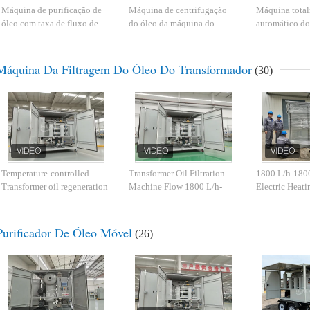
Máquina de purificação de
Máquina de centrifugação
Máquina tota
óleo com taxa de fluxo de
do óleo da máquina do
automático do 
3000L/h transformadora
purificador de óleo do
óleo do trans
utilizando bomba de óleo
transformador da segurança
vácuo que rem
CYB-1
industrial
partículas
Máquina Da Filtragem Do Óleo Do Transformador
(30)
Temperature-controlled
Transformer Oil Filtration
1800 L/h-180
Transformer oil regeneration
Machine Flow 1800 L/h-
Electric Heati
for Impurity Size≤1μm
18000L/h Ultimate Vacuum
Oil Filtration
particles
3-5Pa Optional Flowmeter
Requirements
for Maximum Filtration
Purificador De Óleo Móvel
(26)