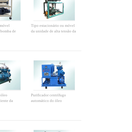
móvel
Tipo estacionário ou móvel
 bomba de
da unidade de alta tensão da
rmador em
bomba de vácuo dos
lho
transformadores
 óleo
Purificador centrífugo
ciente da
automático do óleo
lta com o
lubrificante, máquina do
rogramável do
purificador de óleo da
turbina