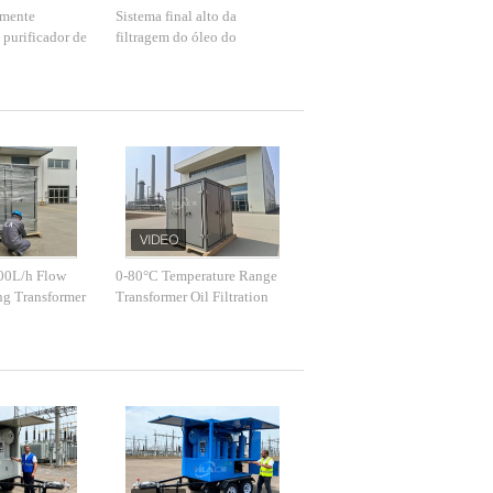
lmente
Sistema final alto da
purificador de
filtragem do óleo do
formador do
transformador do vácuo para
ove as
a regeneração do óleo
isolante
00L/h Flow
0-80°C Temperature Range
ng Transformer
Transformer Oil Filtration
 for Customer
Machine with High
Cleanness and Impurity Size
Control