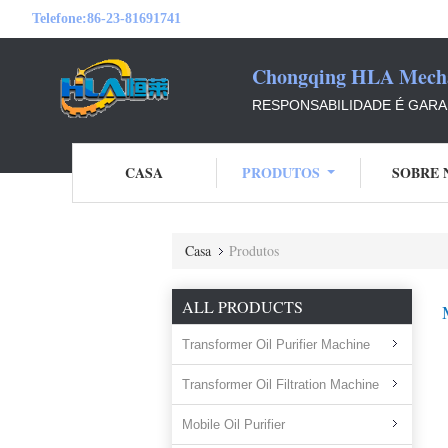
Telefone:
86-23-81691741
Chongqing HLA Mechan
RESPONSABILIDADE É GARAN
CASA
PRODUTOS
SOBRE 
Casa
Produtos
ALL PRODUCTS
Transformer Oil Purifier Machine
Transformer Oil Filtration Machine
Mobile Oil Purifier