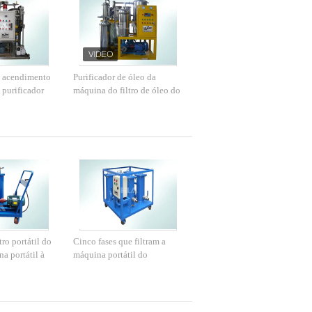
e acendimento
Purificador de óleo da
 purificador
máquina do filtro de óleo do
rificação do
vácuo SS304/separador água
 óleo do vácuo
Appropriative do óleo
tro portátil do
Cinco fases que filtram a
a portátil à
máquina portátil do
cador de óleo
purificador de óleo, remoção
da impureza do óleo