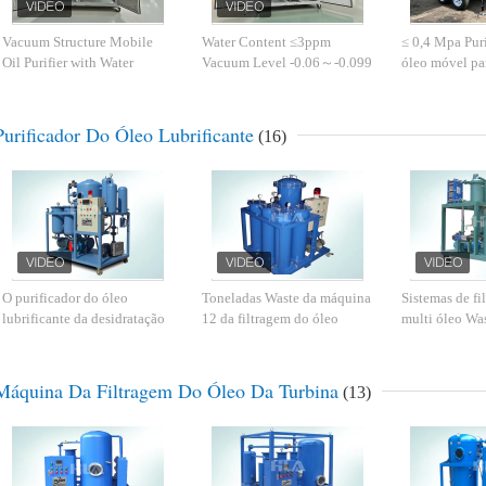
Vacuum Structure Mobile
Water Content ≤3ppm
≤ 0,4 Mpa Puri
Oil Purifier with Water
Vacuum Level -0.06～-0.099
óleo móvel pa
Content ≤3ppm and Pressure
Mpa Device of Mobile Oil
pesada Interva
≤0.4 Mpa
Purifier with Design and
temperatura 
Performance
automático de
Purificador Do Óleo Lubrificante
(16)
manual
O purificador do óleo
Toneladas Waste da máquina
Sistemas de fi
lubrificante da desidratação
12 da filtragem do óleo
multi óleo Wa
de Demulsification refina o
hidráulico do purificador do
purificador do
óleo de motor usado do óleo
óleo lubrificante/dia
lubrificação d
lubrificante
Máquina Da Filtragem Do Óleo Da Turbina
(13)