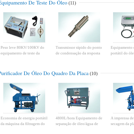
Equipamento De Teste Do Óleo
(11)
Peso leve 80KV/100KV do
Transmissor rápido do ponto
Equipamento d
equipamento de teste da
de condensação da resposta
portátil do ól
força do dielétrico do óleo
de aço inoxidável pela
linha transmis
isolante de ZJY
estrutura de três fios
umidade
Purificador De Óleo Do Quadro Da Placa
(10)
Economia de energia portátil
4800L/hora Equipamento de
A imprensa de 
da máquina da filtragem do
separação de óleo/água de
secagem da pl
óleo da imprensa do
engrenagem hidráulica
óleo/pression