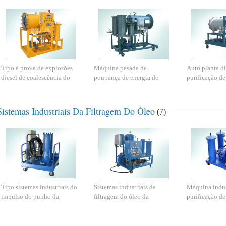
Tipo à prova de explosões
Máquina pesada de
Auto planta di
diesel de coalescência do
poupança de energia do
purificação de
purificador DSP do fuel-óleo
purificador do fuel-óleo para
separação da 
da separação
o óleo claro, óleo diesel
do purificador
Sistemas Industriais Da Filtragem Do Óleo
(7)
Tipo sistemas industriais do
Sistemas industriais da
Máquina indus
impulso do punho da
filtragem do óleo da
purificação de
filtragem do óleo com
operação consistente,
de três fases p
enchimento do óleo do
máquina da purificação de
isolante de ól
vácuo
óleo