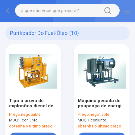
Purificador Do Fuel-Óleo
(10)
Tipo à prova de
Máquina pesada de
explosões diesel de
poupança de energia
coalescência do
do purificador do
Preço:
negotiable
Preço:
negotiable
purificador DSP do
fuel-óleo para o óleo
MOQ:
1 conjunto
MOQ:
1 conjunto
fuel-óleo da
claro, óleo diesel
separação
obtenha o ultimo preço
obtenha o ultimo preço