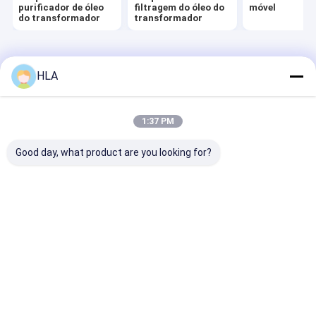
purificador de óleo
filtragem do óleo do
móvel
Máquina da filtragem do óleo da turbina
do transformador
transformador
Máquina do purificador de óleo
Casa
Mapa do
Fale
Desktop
Unidade da bomba de vácuo
Site
Conosco
Site
HLA
Mapa do Site
Privacy Policy
Purificador de óleo centrífugo
Qualidade
máquina do purificador de óleo do transformador
Fábrica
da china.Copyright © 2025 Chongqing HLA Mechanical Equipment
1:37 PM
Co., Ltd.. All Rights Reserved.
Purificador de óleo vácuo
Good day, what product are you looking for?
máquina portátil do purificador de óleo
purificador do fuel-óleo
sistemas industriais da filtragem do óleo
equipamento de teste do óleo
Purificador de óleo do quadro da placa