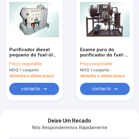
Purificador diesel
Exame puro do
pequeno do fuel-óleo
purificador do fuel-
do Portable IP65,
óleo do controlo
Preço:
negotiable
Preço:
negotiable
purificação clara do
automático do PLC
MOQ:
1 conjunto
MOQ:
1 conjunto
óleo lubrificante
sem sistema de
aquecimento
obtenha o ultimo preço
obtenha o ultimo preço
contacto
contacto
Casa
Produtos
Deixe Um Recado
Nós Responderemos Rapidamente
Sobre nós