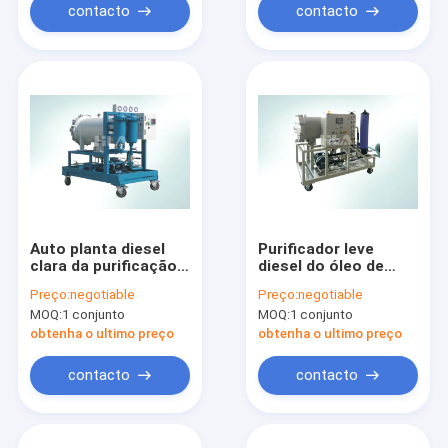
contacto
contacto
Auto planta diesel
Purificador leve
clara da purificação
diesel do óleo de
de óleo da separação
lubrificação de 4
Preço:
negotiable
Preço:
negotiable
da coalescência do
quilowatts com o
MOQ:
1 conjunto
MOQ:
1 conjunto
purificador do fuel-
controlador
óleo
programável do PLC
obtenha o ultimo preço
obtenha o ultimo preço
contacto
contacto