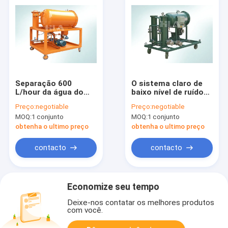
Separação 600
O sistema claro de
L/hour da água do
baixo nível de ruído
óleo do equipamento
da filtragem do fuel-
Preço:
negotiable
Preço:
negotiable
da filtragem do óleo
óleo do óleo remove
MOQ:
1 conjunto
MOQ:
1 conjunto
hidráulico do fuel-
a água das
óleo
impurezas
obtenha o ultimo preço
obtenha o ultimo preço
contacto
contacto
Economize seu tempo
Deixe-nos contatar os melhores produtos
com você.