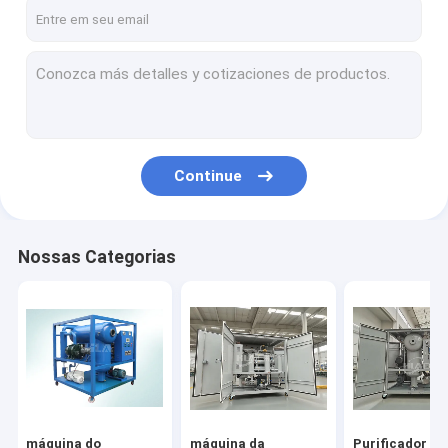
Excursão da fábrica
Controle da qualidade
Contacte-nos
Notícia
Continue
Peça umas citações
Nossas Categorias
máquina do purificador de óleo do transformador
máquina da filtragem do óleo do transformador
Purificador de óleo móvel
purificador do óleo lubrificante
máquina do
máquina da
Purificador de