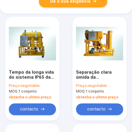
Dê a sua exigência
Tempo da longa vida
Separação clara
do sistema IP65 da
úmida da
purificação do fuel-
coalescência da
Preço:
negotiable
Preço:
negotiable
óleo do tela táctil do
máquina da
MOQ:
1 conjunto
MOQ:
1 conjunto
PLC
desidratação do óleo
do aço carbono
obtenha o ultimo preço
obtenha o ultimo preço
contacto
contacto