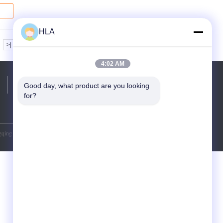
HLA
>|
4:02 AM
Telefone:
86-23-81691741
Good day, what product are you looking 
for?
qing HLA Mechanical Equipment Co., Ltd.. All Rights