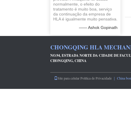
normalmente, o efeito do
tratamento é muito boa, serviço
da continuação da empresa de
HLA é igualmente muito pensativa.
—— Ashok Gopinath
CHONGQING HLA MECHANIC
NO.94, ESTRADA NORTE DA CIDADE DE FACUL
CHONGQING, CHINA
Site para celular
Política de Privacidade
｜ China bom q