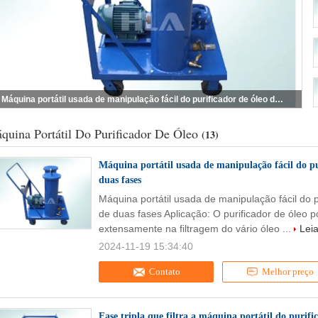
Máquina portátil usada de manipulação fácil do purificador de óleo do óleo com filtração de duas fases
quina Portátil Do Purificador De Óleo
(13)
Máquina portátil usada de manipulação fácil do pur
duas fases
Máquina portátil usada de manipulação fácil do p
de duas fases Aplicação: O purificador de óleo po
extensamente na filtragem do vário óleo ...
Lei
2024-11-19 15:34:40
Contato
Melhor preço
Fase tripla que filtra a máquina portátil do purifi