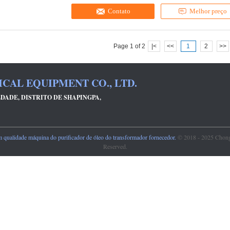
Contato
Melhor preço
Page 1 of 2
|<
<<
1
2
>>
AL EQUIPMENT CO., LTD.
DADE, DISTRITO DE SHAPINGPA,
ualidade máquina do purificador de óleo do transformador fornecedor.
© 2018 - 2025 Chong
Reserved.