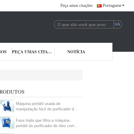
Peça umas citações
Portuguese
NOS
PEÇA UMAS CITAÇÕES
NOTÍCIA
RODUTOS
Máquina portátil usada de
manipulação fácil do purificador de
óleo do óleo com filtração de duas
fases
Fase tripla que filtra a máquina
portátil do purificador de óleo com a
caixa de controle elétrica