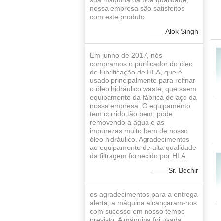
sua máquina da boa qualidade,
nossa empresa são satisfeitos
com este produto.
—— Alok Singh
Em junho de 2017, nós
compramos o purificador do óleo
de lubrificação de HLA, que é
usado principalmente para refinar
o óleo hidráulico waste, que saem
equipamento da fábrica de aço da
nossa empresa. O equipamento
tem corrido tão bem, pode
removendo a água e as
impurezas muito bem de nosso
óleo hidráulico. Agradecimentos
ao equipamento de alta qualidade
da filtragem fornecido por HLA.
—— Sr. Bechir
os agradecimentos para a entrega
alerta, a máquina alcançaram-nos
com sucesso em nosso tempo
previsto. A máquina foi usada