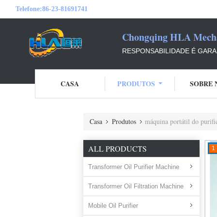
Telefone:
86-23-81691741
Chongqing HLA Mechan
RESPONSABILIDADE É GARAN
CASA
PRODUTOS
SOBRE 
Casa
Produtos
máquina portátil do purifi
ALL PRODUCTS
1
Transformer Oil Purifier Machine
Transformer Oil Filtration Machine
Mobile Oil Purifier