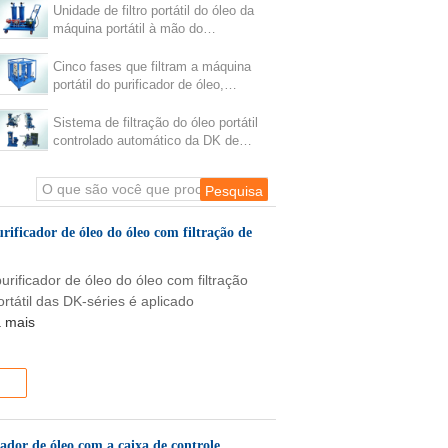
Unidade de filtro portátil do óleo da
máquina portátil à mão do
purificador de óleo 200 L/MIN
Cinco fases que filtram a máquina
portátil do purificador de óleo,
remoção da impureza do óleo
Sistema de filtração do óleo portátil
controlado automático da DK de
aço inoxidável
ificador de óleo do óleo com filtração de
urificador de óleo do óleo com filtração
rtátil das DK-séries é aplicado
a mais
cador de óleo com a caixa de controle