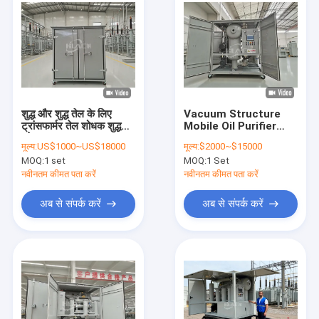
शुद्ध और शुद्ध तेल के लिए
Vacuum Structure
ट्रांसफार्मर तेल शोधक शुद्धता
Mobile Oil Purifier
ग्रेड 6 NAS
with Water Content
मूल्य:
US$1000~US$18000
मूल्य:
$2000~$15000
≤3ppm and Pressure
MOQ:
1 set
MOQ:
1 Set
≤0.4 Mpa
नवीनतम कीमत पता करें
नवीनतम कीमत पता करें
अब से संपर्क करें
अब से संपर्क करें
घर
उत्पादों
हमारे बारे में