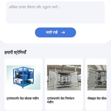
टरबाइन तेल निस्पंदन मशीन
पाक कला तेल शोधक मशीन
वैक्यूम पंप यूनिट
जारी रखें
केन्द्रापसारक तेल शोधक
वैक्यूम तेल शोधक
हमारी श्रेणियाँ
पोर्टेबल तेल शोधक मशीन
ईंधन तेल शोधक
औद्योगिक तेल निस्पंदन प्रणाली
तेल परीक्षण उपकरण
ट्रांसफार्मर तेल शोधक मशीन
ट्रांसफार्मर तेल निस्पंदन
मोबाइल तेल शोधक
प्लेट फ्रेम तेल शोधक
मशीन