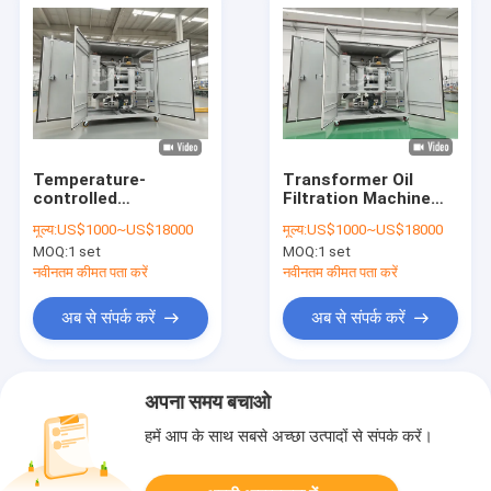
Temperature-
Transformer Oil
controlled
Filtration Machine
Transformer oil
Flow 1800 L/h-
मूल्य:
US$1000~US$18000
मूल्य:
US$1000~US$18000
regeneration for
18000L/h Ultimate
MOQ:
1 set
MOQ:
1 set
Impurity Size≤1μm
Vacuum 3-5Pa
particles
Optional Flowmeter
नवीनतम कीमत पता करें
नवीनतम कीमत पता करें
for Maximum
Filtration
अब से संपर्क करें
अब से संपर्क करें
अपना समय बचाओ
हमें आप के साथ सबसे अच्छा उत्पादों से संपर्क करें।