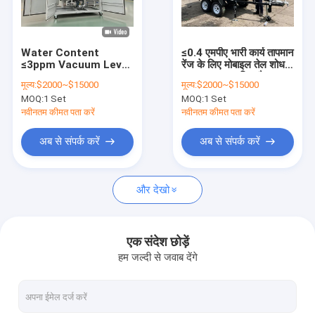
कारखाना भ्रमण
गुणवत्ता नियंत्रण
Water Content
≤0.4 एमपीए भारी कार्य तापमान
≤3ppm Vacuum Level
रेंज के लिए मोबाइल तेल शोधक
संपर्क करें
-0.06～-0.099 Mpa
20-80C स्वचालित मैनुअल
मूल्य:
$2000~$15000
मूल्य:
$2000~$15000
Device of Mobile Oil
संचालन मोड
MOQ:
1 Set
MOQ:
1 Set
Purifier with Design
समाचार
and Performance
नवीनतम कीमत पता करें
नवीनतम कीमत पता करें
एक उद्धरण की विनती करे
अब से संपर्क करें
अब से संपर्क करें
और देखो
ट्रांसफार्मर तेल शोधक मशीन
ट्रांसफार्मर तेल निस्पंदन मशीन
एक संदेश छोड़ें
हम जल्दी से जवाब देंगे
मोबाइल तेल शोधक
ल्यूब तेल शोधक