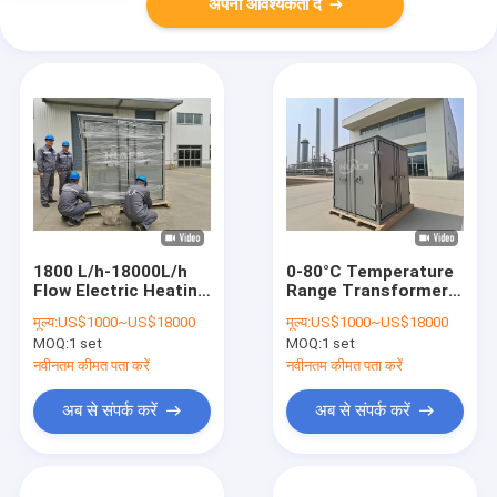
अपनी आवश्यकता दें
1800 L/h-18000L/h
0-80°C Temperature
Flow Electric Heating
Range Transformer
Transformer Oil
Oil Filtration Machine
मूल्य:
US$1000~US$18000
मूल्य:
US$1000~US$18000
Filtration for
with High Cleanness
MOQ:
1 set
MOQ:
1 set
Customer
and Impurity Size
Requirements
Control
नवीनतम कीमत पता करें
नवीनतम कीमत पता करें
अब से संपर्क करें
अब से संपर्क करें