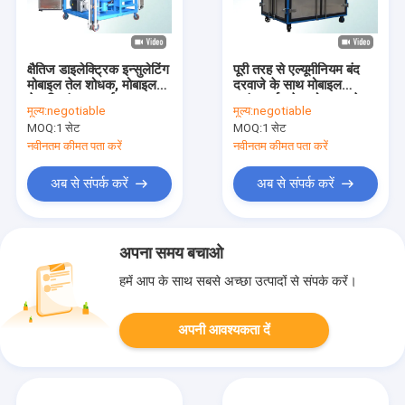
क्षैतिज डाइलेक्ट्रिक इन्सुलेटिंग
पूरी तरह से एल्यूमीनियम बंद
मोबाइल तेल शोधक, मोबाइल
दरवाजे के साथ मोबाइल
तेल निस्पंदन इकाई
ट्रांसफार्मर तेल शोधक / तेल
मूल्य:
negotiable
मूल्य:
negotiable
निस्पंदन संयंत्र
MOQ:
1 सेट
MOQ:
1 सेट
नवीनतम कीमत पता करें
नवीनतम कीमत पता करें
अब से संपर्क करें
अब से संपर्क करें
अपना समय बचाओ
हमें आप के साथ सबसे अच्छा उत्पादों से संपर्क करें।
अपनी आवश्यकता दें