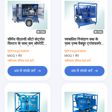
सीमेंस पीएलसी ऑटो कंट्रोल
स्वचालित नियंत्रण कक्ष के
सिस्टम के साथ कम ऑपरेटिंग
साथ उच्च वैक्यूम ट्रांसफार्मर
लागत ट्रांसफार्मर मोबाइल
तेल शोधक मशीन
मूल्य:
negotiable
मूल्य:
negotiable
ऑयल शोधक
MOQ:
1 सेट
MOQ:
1 सेट
नवीनतम कीमत पता करें
नवीनतम कीमत पता करें
अब से संपर्क करें
अब से संपर्क करें