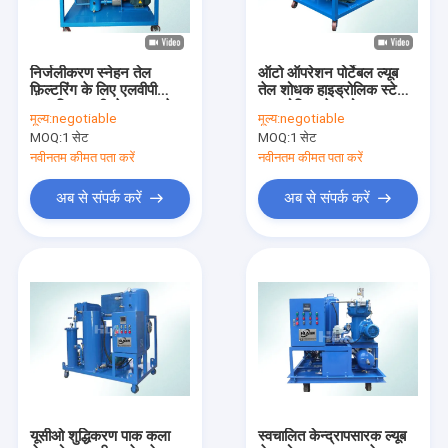
निर्जलीकरण स्नेहन तेल
ऑटो ऑपरेशन पोर्टेबल ल्यूब
फ़िल्टरिंग के लिए एलवीपी
तेल शोधक हाइड्रोलिक स्टेशन
स्वचालित मल्टीस्टेज ल्यूब तेल
हाइड्रोलिक तेल शोधन
मूल्य:
negotiable
मूल्य:
negotiable
शोधक प्रणाली
MOQ:
1 सेट
MOQ:
1 सेट
नवीनतम कीमत पता करें
नवीनतम कीमत पता करें
अब से संपर्क करें
अब से संपर्क करें
घर
उत्पादों
हमारे बारे में
यूसीओ शुद्धिकरण पाक कला
स्वचालित केन्द्रापसारक ल्यूब