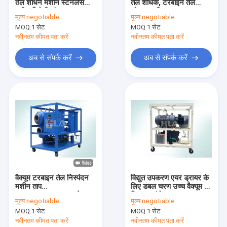
तेल शोधन मशीन स्टेनलेस
तेल शोधक, टरबाइन तेल
कारखाना भ्रमण
स्टील विरोधी संक्षारण
शोधक मशीन
मूल्य:
negotiable
मूल्य:
negotiable
MOQ:
1 सेट
MOQ:
1 सेट
गुणवत्ता नियंत्रण
नवीनतम कीमत पता करें
नवीनतम कीमत पता करें
संपर्क करें
अब से संपर्क करें
अब से संपर्क करें
समाचार
एक उद्धरण की विनती करे
ट्रांसफार्मर तेल शोधक मशीन
ट्रांसफार्मर तेल निस्पंदन मशीन
वैक्यूम टरबाइन तेल निस्पंदन
विद्युत उपकरण एयर ड्रायर के
मशीन ताप
लिए डबल चरण उच्च वैक्यूम पंप
मोबाइल तेल शोधक
demulsification तेल
सिस्टम संयोजन
मूल्य:
negotiable
मूल्य:
negotiable
जल विभाजक
ल्यूब तेल शोधक
MOQ:
1 सेट
MOQ:
1 सेट
नवीनतम कीमत पता करें
नवीनतम कीमत पता करें