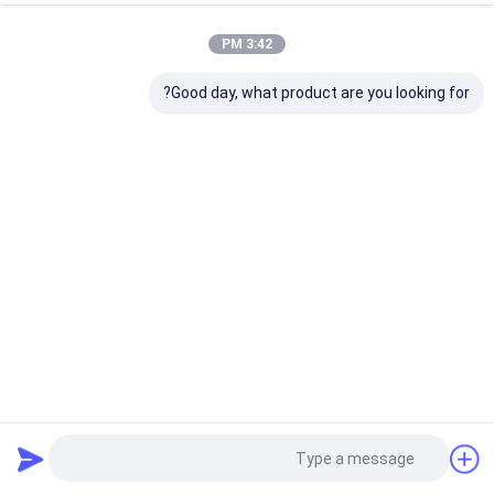
��Wl�z�\5a�������
��~�؝�\�m!@��ƹ9~=g�A�!
3:42 PM
��ɵ�|��0e�ց�߇���O̠A G�vу�4� /
Good day, what product are you looking for?
�s�+2�������STZ!�A��/
����C�=9��
㢍[C��MjL�6��3fi �����%�4Uc����
a�Yv��uZ���m{������^;�I"��}E�!
L�֍����xx_��Np��)V��
��L�a���$�m�!w�ē��9(@1|
ދ����vs~!�Ο�y[����Rq�T,/
���{%�G2�A
�,�v_Y����BU���$K�=TΗr�+�N>H��
g��ڮ���f�����I^(�ŕ�,��
�I�J+++~�#w��ze(`m�#�����,�\-
�����J�R3J+����R٨�j�ŚQ��5
��5����%T�L�
::' ԅ�
� �;���_