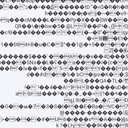
��m~[�v;=�w�&Ġp�������'��-
��Xs
h����9��j�xj�~��u9-
��q���cM���L���Pp�X���]IW���
Q[}ܢ�QR��\�i�bw�5�.@L Ў��iP!
qy)��C�z3`�c!B���8����
´�<B΋�Et�
Z[��ļƂ
y�x��4Q���5�`���$��������
Y���ǐp6A���f'�Ix��=f��`5-
�;$d��#d��%� bC�|po�K�
��8L���QA�TL�漜
B�����uD�rlH 4��A��!`�!
��ߞ��ab뇄���?�g�.�_��>{?
D�۝/�,q,L9iI�5�-
�=wO�n����O��ѩ�7
좯����-�������滆
��9K��/�8Ԧr܄)�k ?