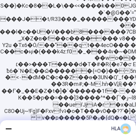
<����k��0JG>��\S��)�Kc�8��L�
�`�@G��'="
�P����J��t/R3Ǝ�
��
��v8 ����؃X�Z�в�f��c���
t��4ecO��� � q��"��Y2u �Tx6�Ȯ/
��wo�|�
��T����d�T�#�R{�e7�ƈ E�<��׆
5n��ƀ6�`N�E;��ѽ������{=O�}
�<۰�dM�Ը�c��Z��ө�3UN�Q'_f��!
��3R�m#;�-M.hǹ�V䛷��?
����f'�_��E�Z�t�]�`������1f�-
l8~ۆ�' ؑK��5�p��=���]3����^*��|ً
�x�aLl �ueŕJjiA�r�
�[C8O�Uj~!Fg)F�Fxvfvʇ�o�T���v0��??'�
{dQ�<�L�ޱv��p�����5P�
��;��#��=��b�ih�>4�>9.��K���
HLA
Gx�x5ځ���&�۴����zچ1Ӟ�O�6��