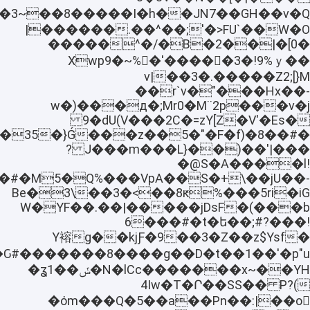
C���evƏ�3~��8�����I�h�
�;'�>FU`��W�O�^��.������|
�0]�|��B�2�܏/�^�����
��Xwp9�~%񇻟�'�����3�!9%ｙ
3�.�����Z2;[}M��v|
��r`v�"���Hx��-
w�)���д�;Mr0�M¨2p���v�j
9�dU(V���2C�=zY[Z�V'�Es�
���|J���m���L}��)��' ?
�@S�A����l!
��#�M5�Q%���VpA��S�+\��jU��-
��3�<��8ԟ%���5ri�iGBe�3\
(���b�jDsF�����|��W�YF��.
6���#�t�ե��;#?���!
���3�Z��z$Ysf9�kjƑ��gY褣
�N�lCc�������x~��YHݽ��ʓ1�
)4Iw�T�Ր��SS�� P?
�݁om���Q�5��a��Pn��:|��o𫱊