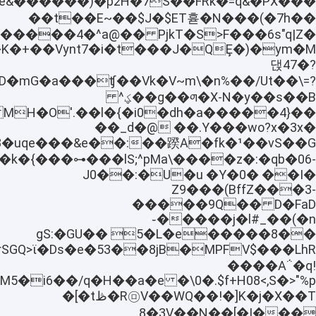
��t��E~��$J�$ET휻�N���(�7h��
����4�^a@�� PjkT�S>F���6s"q|Z�
댅47�?
D�mG�a���ʧ��Vk�V~m\�n%��/Ut��\=?
g��ᤛ�X-N�y��s��B��ؼ^
��_d�@ ��.Y���wo?x�3x�
k�¹��vS��G��C�8�uqe���&e��:
�k�{���⊶���lS;^pMa\����z�:�qb�06-
J0��:�U�u �Y�0� ��I�
Z9���(BffZ���3-
�����9Q�� D�FaD
��j�l#_��(�n���֊
��8����gS:�GU�� 5�L�e�
����A΅�q!
�.$f+H08<,S�>"%p HpM5�i6��/q�H��a�e
K�j�X��T[�!��R㋺V��WQ�ڟt�]�
�N��[�|
���8�3V�