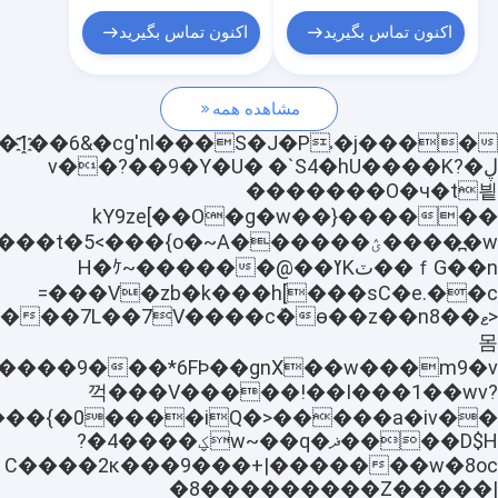
ماشین تصفیه روغن توربین
اکنون تماس بگیرید
اکنون تماس بگیرید
دستگاه تصفیه روغن آشپزی
مشاهده همه
واحد پمپ خلاء
تصفیه روغن سانتریفیوژ
ڸ�v��?��9�Y�U� �`S4�hU�
���K?
�������O�ч�t빁
تصفیه روغن خلاء
������kY9ze[��O�g�w��}
دستگاه تصفیه روغن قابل حمل
ｆG��n��ٽKߌ��@������~H�ｹ
V�zb�k���h[���sC�e.��c���=
سوخت تصفیه روغن
��X
몸
سیستم های تصفیه روغن صنعتی
꺽���V�����!��I���1��wv?
تجهیزات تست نفت
��D$H��ޛ�w~��qؼ����4�?
روغن تمیز کننده روغن پایه
w�8oc�������C����2κ���9���+|
�8���������Z͜�����|