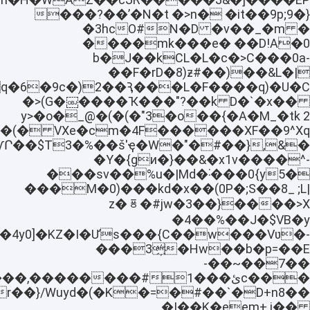
���?��ʼ�N�t �>n� �it��9p;9�}
�v��_�m � N�DO# �3hc
�mk���e� ��D!A�0���
b�J��kCL�L�c�>C���0a-
��F�rD�8)ƶ#��)��&L�|
�>(G�￼����Ҡ���"?��k D�`�x��
��{�A�M_�tk 2y>�o�_@�(�(�"3�o
�(� VXe�cm�4F������XF��9^Xq����&�
�&,ƴՐ��$T3�%��š'ҿ�W�"�#��}
�Y�{gи�}��&�x1v����^-
���sv��%u�|Md�˸���0{y5�
���M�0)���kd�x��(0P�;S��8_ ;L|
�>X���z�ᇴ�#jw�3��}
�4��%��J�$VB�y
��4y0]�KZ�I�Ưs���{C��w���Vʋ�-
Hw��b�p=��E�3҉���
��7��~��-
���cئ��#��������,����`}
�|��K�͕eem+ i��