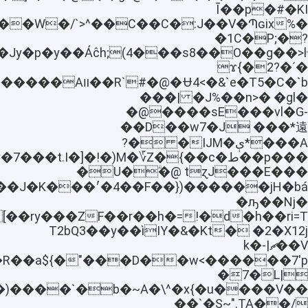
Ī��p�#�KI
�1C�P;�?
�ˊ�ϫ{�2?
���@�Ʉ4<�&`e�T5�C�`b
�J%��n>� �gl� ���|
�@����ѕE���vl�G-
��D��w7�J ���*遠
�A��*ې�ĲM� �?
���p��ط�M�؆Z�{��c(�y�7���t.I�]�
�U�ؖ�@ tɀJ���E���
�ԡ��Nj�
�2�X12j �T2bQ3��y��ìIY�&�Kt
V��ޗ|k�-
�7�L|
�)����`�
b�~A�\^�x{�u����V��
��`�S~".TA��/