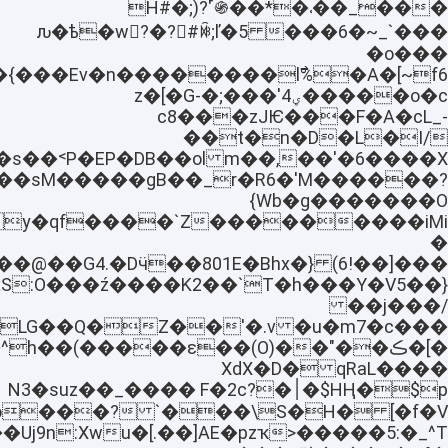
���_��˓�*��֍˹H#�;)?
���6�~_`���ԉ�ѣ�w?�?#ꐼ;ľ�5
�o���
���o�c��ؠ4'���;�z�[�G-
c8���zJѤ���F�A�cL_-
��t�n�D�L�I/
X,�m� S���s��˂P�EP�DB��ol
��sM�����gB��_r�R6�'M������?
{Wb�g�������O
�
!6)k@���@��G4.�Dӵ��801E�Bhx�}
xS:O���ź����K2��`T�h���Y�V5��}
��j���/
��(xQ�H�^h��(�����ԑ��(O
qRaL���� XdX�D�
HҢ�$p$�׀N3�suz��_���� F�2c?�
hME���(o���?