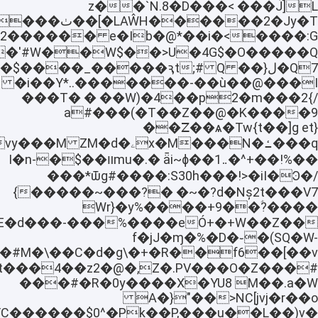
L�`N.8�D���< ���Ĵ]z�
�b�2������ e�Ib�@*��i�<
�i��Y*..�������-��ù��@���I
���T� � ��W)�4��p2�m���2{/
�9���a#���(�T��Z��@�K
��ꓜ��ѧ�Tw{t��]g et}
��%!��+^�܅1��mu�.� ǟi~ɸװ��$�I�n-
���*ѿg#����:S30h���!>�iӀ�Ͽ�/
��~���?� �~�?d�Nș2t���V7���}
����?ؑ��Wr}�y%����+9
3�E�d���-
f�jJ�ɱ�%�D�֊�(SQ�W-
���#�R�0y����X�YU8 M��.a�W
>NC[jvj�r��o��"{�A
FC������$0^�Pk��P,���u��L��)v�