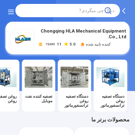
Chongqing HLA Mechanical Equipment
Co., Ltd.
کننده تایید شده
5.0
11
YEARS
دستگاه تصفیه
دستگاه تصفیه
تصفیه کننده نفت
روغن تصفی
روغن
روغن
موبایل
روغن
ترانسفورماتور
ترانسفورماتور
محصولات برتر ما