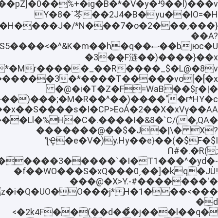
�2J4�B�yu��lO=�H�Y�8�`芩
p��H����J�/*N���7�o�2���,���}
��A?
�3��̤F涟��)����}��x
�L@�8vh"�D*�Mr�����_��R
�@�i�T�Z�F=WaB��$r̬�|�
�A
T������Ll�%H�C�.����I�&8�`C/
�������@��$�J�|\� X?
F�$I$�)��ƪҾ�e�V�)y.Hy��e}
Ո#�.�R(;
������3�����`�I�T1���^�yd�-
�f��WO���S�xQ���0ˏ��]�kq�JÙ!
���@�X>Y.-#�������'�
z�i�Q�UO�O���j* H�1���<���
�d
<�2k4F��(��d��ͦ�j���l��q�