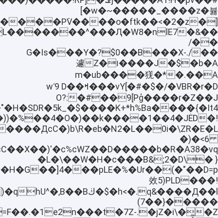
[�w�~�����_����z�뷿
?
��/
��G�Is���Y�?$0��B���X-./
�$�b�AJ����ו�Z遽
A��.�*�m�ub����猐
���vY[�#�$�/�VBR�r�Dߞ�wʿ9 D�
��9[Pģ����r�Z��J#�:O?
"�H�SDR�5k_�$����K+*h%Ba����{�It4
�))�%��4�O�)��k����1��4�JĖD�!
�)�<6
�L�\��W�H�c���B&;2�D\� }
��D=p��4[YZ^����H�G��
效5)PLD���!
(7��}�����
=J�=F��.�1e2n���t�7Z-.�jZ�i\�