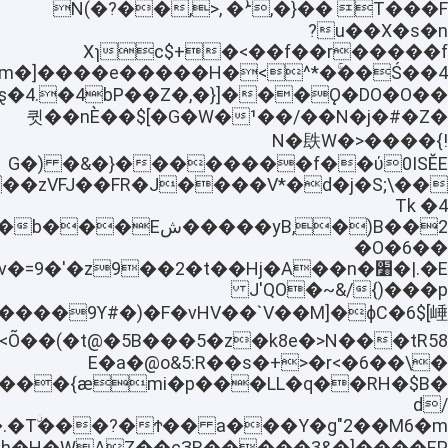
T���F ��{�,ܑ� ,<,��?N(�
u��X�s�n?
f��r�����f��>�+c$Xɿ
pd~�����ȿ�4.�4bP��Z�,�}
¹��/��N�j�#�Z�큇��nЀ��$[�G�W�
N�镻W�>����{!
���f��ύ0ISӖE�����{�&�G�)
��zVFJ��FR�J����V*�d�j�S;\��
Tk �4
�O�6��
�z9��2�t��Hj�A��n�
|.�E�׸C��Er�doW�2'��v�=9�'
p���(}/J'QO�~&
��9ϒ#�)�F�vHV��`V��M]�ɸC�6$[崜
���5�z�k8e�>N
�\��6�>E�a�@o&5:R��s�+>�r
z���{æmi�p���LL�q��RH�$B�
d/
���Y�g"2��M6�m�q�.�Tۨ���?