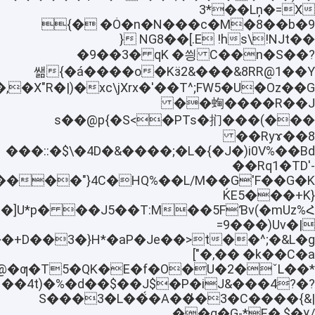
3*��Lņ�=X
�Ȯ�n�N���c�M�8��b�9 �}
��s\!NJt NG8��[.E !h{
�S��? �9��3� qK �씡
C��n
�Kӟ2&���&8RR@1��Yá����o�}쌞
�%��ѿ�X���,�X"R�|
�蜔����R��J�
���)���s��@p{�S<�PTs�扪
��Ryɤ��8
���::�$\�4D�&����;�L�{�J�)i0V%��Bd
��Rq1�TD'-
ЌE5���+K}
*Q��rR�]U*p� ��J5��T:M
=9���)Uv�|
["�,�� �k��C�a
��4t)�%�d��$��J$�P�iJ&���4?�?
S���3�L��̈́�A��̓�3�C����{&|
��g�G-*E� $�۷/