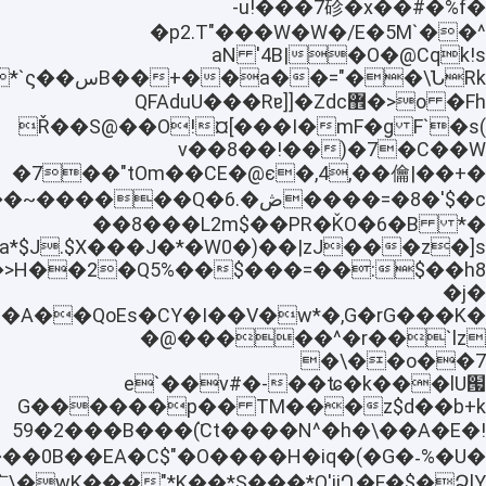
-u!���7䂦�x��#�%f�
�p2.T"���W�W�/E�5M`��^
�O�@Cqk!saN '4B|
�>o �Fh޾QFAduU���Rɐ]]�Zdc
)F`�s mF�g�I���]¤Ř��S@��O!
�7�C��W(��v��8��!
�7��"tOm��CE�@є�,4,��㒢|��+�
��=�8�'$�c��ڞ�.6�����Q
*� ��8���L2m$��PR�ǨO�6�B
�lv4a*$J.$X���J�*�W0�)��|zJ
�j�
�A��QoEs�CY�I��V�w*�,G�rG���K�
�
@�����^�r��`lz
�\��o��7
ʨ�k���lU՗��e`��v#�-
z$d��b+k���G������p�� TM
59�2���B���ܵ(Ct����N^�h�\��A�E�!
��0B��EA�C$"�O����H�iq�(�G�˗%�U�
�$�ՁlY"xO��DU՟\�wK���