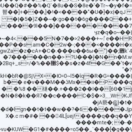
U��Q�#��%�Q`�8u��S�8e�'�Tr~�y�f�
瞽��]+���,]�!�<����"�U�]�x|�qJ
���Q��+�|�5�)Z��~�:go��t�6g�
ӌz�q�o~��|
ƺQ:%�6m���P��s.am�C�2w�-
�F����gwZa�z�cA+�C�.���u��6ы�
�7������n��> ?U���ĵ�N�n�M.w
��W�K��2Bq+_s=/
˟�?
kH�b
R�@Sj\X=�Ю=0~l5�îq�R�G=����|
��q�P�װ��b�� e�v���M��ʖMx
檖��.+���2��I��[6Ѳ�1j� �%8 ��
�jA褻�@̳}�t�
����Ƴ-8d;�d�lgn��t�t��w��?
q��q��Y����X�.c m�#� ��򲰇4îL[uej!
����mte�; �-�