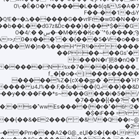
\S�A�7&O\-�Ě�O�Y*�����L��6(q
�ԂY1��-��F
�����r�w00�N��v
�A��u��b��L��dG7z&D̐c
�M�Ӄ��Ӄc�`'^6ɹ����;Ϡ-�س� �:/O�4
A
��f����W�)n�%��nH^ R!I�
��P��~��Gs'�
�nQ�T
���N�r'挹8
_�����]����7>�ޡ��
�����s��� |>f_�[�o�
�����%Z�{cX��gp�`� ��'H?
�)��&D�ޢ u4J%��.F,�őu���{Q
���y��:��F��*s~���G���i�5�/
�7����[{��?`�¶
�$�iF�� =!r
��r~@ ē��]��{��&�E2���(
�2