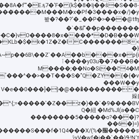
�f"'�E.ҕ7�'F� (k$�8�Ij�ܾ�ŝ�S��8-
P�>���@tʩ��_�'?��?�봪
�`�&ſ"��p�������
�gm�qZ����C�}vO����8�x
C����s���КLb�$�k�1Z�Z�l
�}
�y03u߯��7���B����ٱ
ꌓ4�M��׃M����;��No�Si
��W��y�
���������ٔ��@�{�[���0��V�e
㛊|
�Md%Jl(a��C Ԛ�紐
��������5�����o?���}?
��6�}=}
��������S���f�1Q4���X/(%
N't!ߟﾗyV�wf�i��`��}