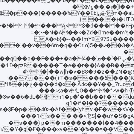
�XMg��,�i�]l��+
�UTO{�;�� }
PÄ��
=�;~�N�A��<�Zd�󍡷me��m%�
97Su����A�>b}�~��fmYB
�
�:LD�ϝzB �����T�e��г��}A��B��#
4�}��w]h�v�B8�9�z��ZN�@!
�)K��i���(+T�s� ���6��?
���7rJod
��� >;a�v_O���^>w�h {l}
ah�akb�^g�68�3w��6�dL�}
ɋ1�i^�I��?�����
s�$F�p�>�40>�Af��{yhv.�E�w�sV�
庀S]��uY�S�gA<�� ���s ���1/
�s���} p��m�������l��4���