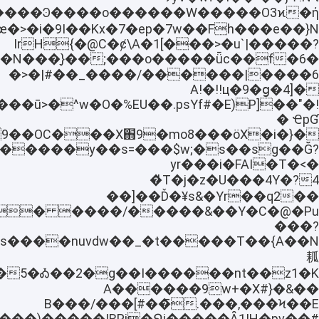
�t����Ͽ����o������W�����O3ϰ
œ�>�і�9I��Kx�7�ep�7w��Fh���e��}N
IrH{�@C�ȼ\A�1[���>�u`|�����?
�_���~�N���ָ}
����6|������/����_��#|�<�
A!�!!ц�9�ց�4]�
��ū>�^w�O�%EU��.psYf#�E)P]��"�!
ҼpƓ �
9��OC���X֋9�mo8���öX�i�}
�����y��s=���$w;�s��sg��Ğ?
yr���i�FAI�T�<�
4�̍T�j�z�U���4Y�?
����]��Ď�¥s&�Yr��q2
������� ����/
���?
㼍
��&�A������9w+�X#}
��Ϟ��E�,���.�̄�#]���B���/
KȬ���)�����!RPϳ�Ջj�����Ȃ1!H�pv��#