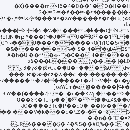
�X)����m>f6�4�B��1�"Q�󽀯��
Ș�G�#��������[�}
d5
G'?
%�!$�ՙ4�'�gbA2$F�� ����&�
��e~F')�C��i4�)�k�A�h�UI��f*
{y��L� |�LD�z6���L��
0(dw&��ӡ 3�y&�㣢>OJ���+�
���LB:�G>�sz�w��@��-�����-��}
iu�]�7
욍�����]Գk�]xeWǗ+�e
��3� ,�u�c��XWp� 8 W��{����?
ɶ4&��c��Q�̔�3%�TJ~p��(��?
JO����BTq�P��dQ�f��R>���?
�0���I���V�k���q�\;Z�-
� �n��FE"�=?
^�-UR6����$�I4�%S��#C,%��E