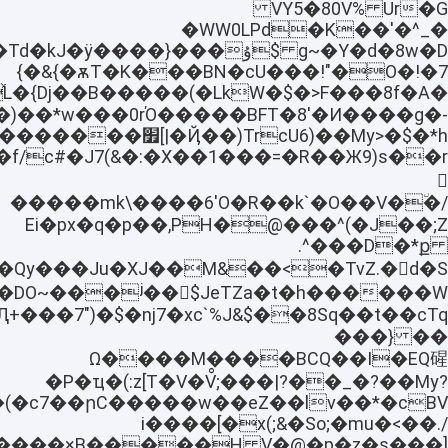
�GVY5�80V% Ur
�WW0LPd�K��'�^_�
�ѫT�K���BN�cU���!"�O�!�7}&�}
�
�)��*w���0rΌ�����BFT�8'�Ͷ����g�-
𤓈
�����mk\����6'O�R��k`�O��V�٘�/
�J��;Z)Ei�px�q�p��,PH�@���^
.^���D�*ք
�� ���}
Ω����M����BCQ��I�EQ䃏
�P�ҵ�(:z[T�V�Vͦ;���|?��_�?��My?
(�c7��րC�����w��eZ��lv��*�cBV
i����[�x(;&�So;�mu�<��./
���×B���
�?