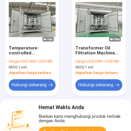
Temperature-
Transformer Oil
controlled
Filtration Machine
Transformer oil
Flow 1800 L/h-
Harga:
US$1000~US$18000
Harga:
US$1000~US$18000
regeneration for
18000L/h Ultimate
MOQ:
1 set
MOQ:
1 set
Impurity Size≤1μm
Vacuum 3-5Pa
particles
Optional Flowmeter
dapatkan harga terbaru
dapatkan harga terbaru
for Maximum
Filtration
Hubungi sekarang
Hubungi sekarang
Hemat Waktu Anda
Biarkan kami menghubungi produk terbaik
dengan Anda.