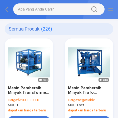
Semua Produk
(226)
Mesin Pembersih
Mesin Pembersih
Minyak Transformer
Minyak Trafo
3000L/jam Dengan
Keselamatan Industri
Harga:
$2000~10000
Harga:
negotiable
Pompa Minyak CYB-1
Mesin Sentrifugal
MOQ:
1
MOQ:
1 set
Minyak
dapatkan harga terbaru
dapatkan harga terbaru