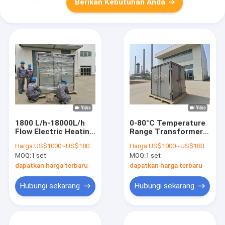
Berikan Kebutuhan Anda
1800 L/h-18000L/h
0-80°C Temperature
Flow Electric Heating
Range Transformer
Transformer Oil
Oil Filtration Machine
Harga:
US$1000~US$18000
Harga:
US$1000~US$18000
Filtration for
with High Cleanness
MOQ:
1 set
MOQ:
1 set
Customer
and Impurity Size
Requirements
Control
dapatkan harga terbaru
dapatkan harga terbaru
Hubungi sekarang
Hubungi sekarang