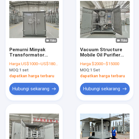
Pemurni Minyak
Vacuum Structure
Transformator
Mobile Oil Purifier
Tingkat Kebersihan
with Water Content
Harga:
US$1000~US$18000
Harga:
$2000~$15000
NAS 6 untuk Minyak
≤3ppm and Pressure
MOQ:
1 set
MOQ:
1 Set
Bersih dan Murni
≤0.4 Mpa
dapatkan harga terbaru
dapatkan harga terbaru
Hubungi sekarang
Hubungi sekarang
Rumah
Produk
Tentang kami