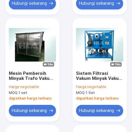
Hubungi sekarang
Hubungi sekarang
Mesin Pembersih
Sistem Filtrasi
Minyak Trafo Vakum
Vakum Minyak Vakum
Sepenuhnya
Akhir Tinggi Untuk
Harga:
negotiable
Harga:
negotiable
Otomatis Menghapus
Mengisolasi
MOQ:
1 set
MOQ:
1 Set
Partikel
Regenerasi Minyak
dapatkan harga terbaru
dapatkan harga terbaru
Hubungi sekarang
Hubungi sekarang