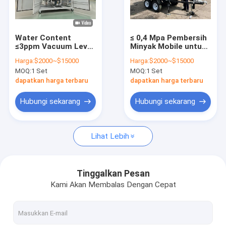
Tur Pabrik
Kontrol kualitas
Water Content
≤ 0,4 Mpa Pembersih
≤3ppm Vacuum Level
Minyak Mobile untuk
Hubungi kami
-0.06～-0.099 Mpa
Kisaran Suhu Tugas
Harga:
$2000~$15000
Harga:
$2000~$15000
Device of Mobile Oil
Berat 20-80C Mode
MOQ:
1 Set
MOQ:
1 Set
Purifier with Design
Operasi Manual
Berita
and Performance
Otomatis
dapatkan harga terbaru
dapatkan harga terbaru
Permintaan Penawaran
Hubungi sekarang
Hubungi sekarang
Lihat Lebih
Mesin Pembersih Minyak Transformator
Mesin Filtrasi Minyak Transformator
Tinggalkan Pesan
Kami Akan Membalas Dengan Cepat
Pembersih oli ponsel
pembersih minyak lube