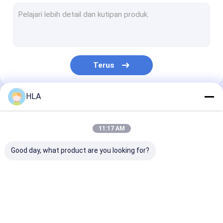
Mesin Filtrasi Minyak Turbin
Mesin Pembersih Minyak Goreng
Unit Pompa Vakum
Terus
Sentrifugal Pembersih minyak
Kekosongan Pembersih minyak
HLA
Kategori Kami
Mesin Pembersih Minyak Portabel
11:17 AM
Pemurni Minyak Bahan Bakar
Good day, what product are you looking for?
Sistem Filtrasi Minyak Industri
Peralatan Pengujian Oli
Mesin Pembersih
Mesin Filtrasi
Pembersih oli 
Plat Frame Pembersih minyak
Minyak
Minyak
Transformator
Transformator