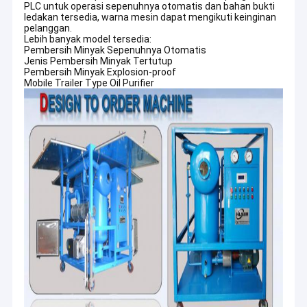
PLC untuk operasi sepenuhnya otomatis dan bahan bukti
Tur Pabrik
ledakan tersedia, warna mesin dapat mengikuti keinginan
pelanggan.
Lebih banyak model tersedia:
Kontrol kualitas
Pembersih Minyak Sepenuhnya Otomatis
Jenis Pembersih Minyak Tertutup
Pembersih Minyak Explosion-proof
Hubungi kami
Mobile Trailer Type Oil Purifier
Berita
Permintaan Penawaran
Mesin Pembersih Minyak Transformator
Ruang lingkup produk dan layanan kami mencakup berbagai
macam, termasuk pembersih minyak transformator, pembersih
Mesin Filtrasi Minyak Transformator
oli turbin, pemurni minyak pelumas, penyaringan oli isolasi, daur
ulang oli motor, pemurnian minyak goreng, filtrasi oli hidrolik,
Pembersih oli ponsel
penyaringan oli roda gigi, filtrasi oli kompresor, udara pengering
dan peralatan pengujian relatif. Lini produk HLA memastikan
pembersih minyak lube
kinerja peralatan yang efisien, mengurangi masalah
pembuangan ekologis dan membantu pelanggan kami