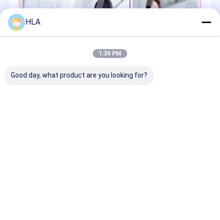
HLA
1:39 PM
Good day, what product are you looking for?
Rumah
Tentang
Hubungi
Desktop
kita
kami
Site
Sitemap
Privacy Policy
Kualitas
Mesin Pembersih Minyak Transformator
Pabrik
cina.Copyright © 2025 Chongqing HLA Mechanical Equipment Co.,
Ltd.. All Rights Reserved.