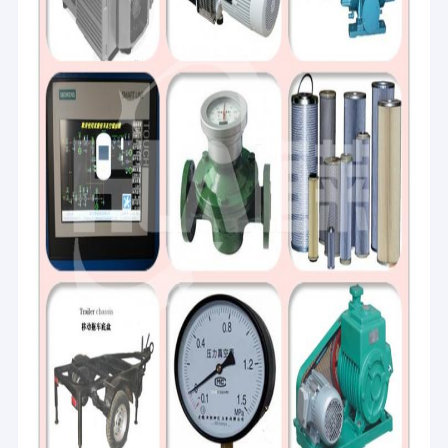
Bagian filter
HLA secara luas diterapkan dalam proyek-proyek gardu daya,
struktur baja, metalurgi, otomotif, kereta api, laut, tambang,
penerbangan, obat-obatan, bahan kimia, minyak bumi dll.
Kebijakan kami tentang kinerja dan perlindungan memotong
biaya perawatan, memperpanjang masa pakai peralatan,
menjaga peralatan tetap bekerja di efisiensi puncak, mencegah
waktu istirahat dan memenuhi persyaratan ekologi saat ini.