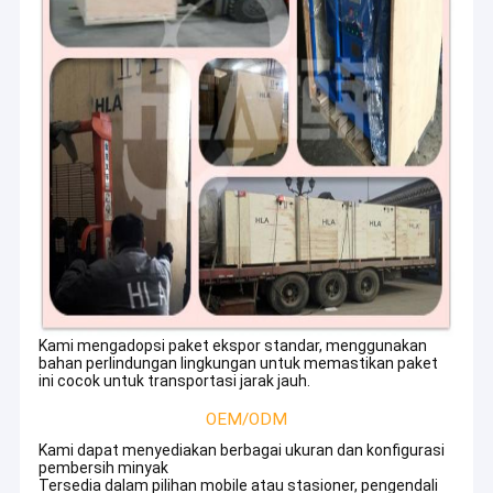
Kami mengadopsi paket ekspor standar, menggunakan
bahan perlindungan lingkungan untuk memastikan paket
Rumah
ini cocok untuk transportasi jarak jauh.
Chongqing HLA Mechanical Equipment Co., Ltd
adalah
produsen mesin profesional dari China. Sejak berdirinya HLA,
Produk
OEM/ODM
kami memiliki spesialisasi dalam menyediakan pemurnian
Kami dapat menyediakan berbagai ukuran dan konfigurasi
minyak yang inovatif dan solusi pengeringan udara & layanan
Tentang kami
pembersih minyak
untuk aplikasi yang menuntut pada skala global.
Tersedia dalam pilihan mobile atau stasioner, pengendali