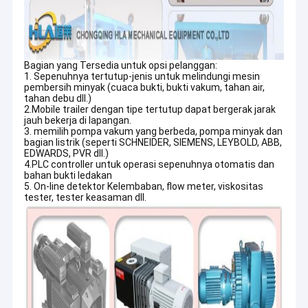
menghemat uang.
Mesin Filtrasi Minyak Turbin
Mesin Pembersih Minyak Goreng
Bagian yang Tersedia untuk opsi pelanggan:
Unit Pompa Vakum
1. Sepenuhnya tertutup-jenis untuk melindungi mesin
pembersih minyak (cuaca bukti, bukti vakum, tahan air,
tahan debu dll.)
Sentrifugal Pembersih minyak
2.Mobile trailer dengan tipe tertutup dapat bergerak jarak
jauh bekerja di lapangan.
Kekosongan Pembersih minyak
3. memilih pompa vakum yang berbeda, pompa minyak dan
bagian listrik (seperti SCHNEIDER, SIEMENS, LEYBOLD, ABB,
EDWARDS, PVR dll.)
Mesin Pembersih Minyak Portabel
4.PLC controller untuk operasi sepenuhnya otomatis dan
bahan bukti ledakan
5. On-line detektor Kelembaban, flow meter, viskositas
Pemurni Minyak Bahan Bakar
tester, tester keasaman dll.
Sistem Filtrasi Minyak Industri
Tergantung pada insinyur yang berpengalaman, dukungan
teknis sepenuhnya, desain canggih, garis pemeriksaan kualitas
Peralatan Pengujian Oli
yang ketat, layanan purna yang cepat dan luar biasa. Kami telah
mengabdikan upaya kami untuk merancang dan membangun
peralatan yang paling efektif, tahan lama, dan mudah digunakan
Plat Frame Pembersih minyak
di pasaran saat ini.