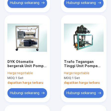
Hubungi sekarang
Hubungi sekarang
DYK Otomatis
Trafo Tegangan
bergerak Unit Pompa
Tinggi Unit Pompa
Vakum Transformer
Vakum Tipe
Harga:
negotiable
Harga:
negotiable
On Line Kerja
Stasioner Atau
MOQ:
1 Set
MOQ:
1 Set
Bergerak
dapatkan harga terbaru
dapatkan harga terbaru
Hubungi sekarang
Hubungi sekarang