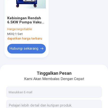
Tur Pabrik
Kontrol kualitas
Kebisingan Rendah
6.5KW Pompa Vakum
Hubungi kami
Unit Mesin Untuk
Harga:
negotiable
Kompresor Udara
MOQ:
1 Set
Industri
Berita
dapatkan harga terbaru
Permintaan Penawaran
Hubungi sekarang
Mesin Pembersih Minyak Transformator
Tinggalkan Pesan
Kami Akan Membalas Dengan Cepat
Mesin Filtrasi Minyak Transformator
Pembersih oli ponsel
pembersih minyak lube