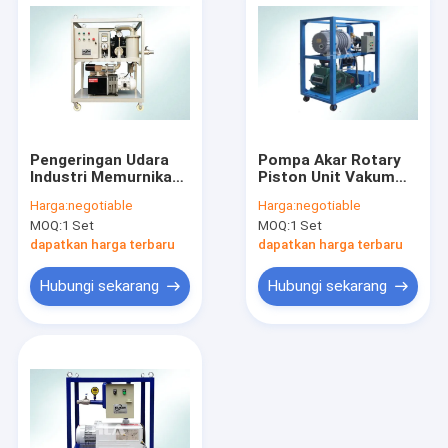
Pengeringan Udara
Pompa Akar Rotary
Industri Memurnikan
Piston Unit Vakum
Unit Pompa Vakum
Industri Untuk
Harga:
negotiable
Harga:
negotiable
Ramah Lingkungan
Penyedotan Hisap
MOQ:
1 Set
MOQ:
1 Set
Distilasi
dapatkan harga terbaru
dapatkan harga terbaru
Hubungi sekarang
Hubungi sekarang
Rumah
Produk
Tentang kami