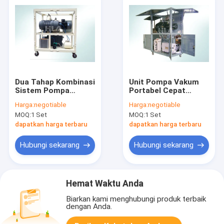
Dua Tahap Kombinasi
Unit Pompa Vakum
Sistem Pompa
Portabel Cepat
Vakum Tinggi Untuk
Memompa Tingkat
Harga:
negotiable
Harga:
negotiable
Peralatan Listrik
Tahap Ganda Hemat
MOQ:
1 Set
MOQ:
1 Set
Pengering Udara
Energi
dapatkan harga terbaru
dapatkan harga terbaru
Hubungi sekarang
Hubungi sekarang
Hemat Waktu Anda
Biarkan kami menghubungi produk terbaik
dengan Anda.