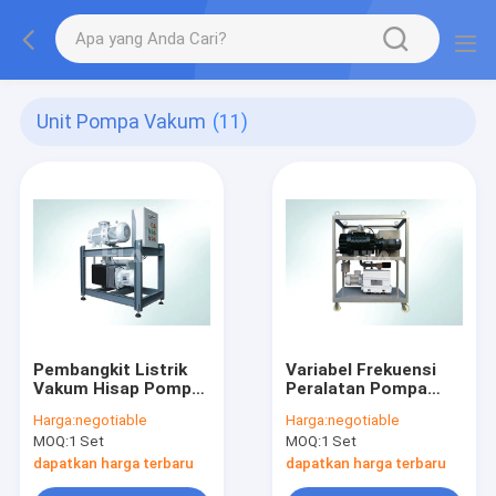
Unit Pompa Vakum
(11)
Pembangkit Listrik
Variabel Frekuensi
Vakum Hisap Pompa
Peralatan Pompa
Vakum Unit Dua
Vakum Unit 5 Pa CE
Harga:
negotiable
Harga:
negotiable
Panggung Kecepatan
ISO9001 Menyetujui
MOQ:
1 Set
MOQ:
1 Set
Memompa Tinggi
dapatkan harga terbaru
dapatkan harga terbaru