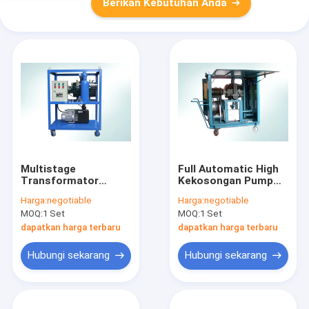
Berikan Kebutuhan Anda
Multistage
Full Automatic High
Transformator
Kekosongan Pump
Kekosongan Pump
Set Untuk
Harga:
negotiable
Harga:
negotiable
Units Kinerja Stabil
Pengeringan Vakum
MOQ:
1 Set
MOQ:
1 Set
600 L / s
Transformator
dapatkan harga terbaru
dapatkan harga terbaru
Hubungi sekarang
Hubungi sekarang