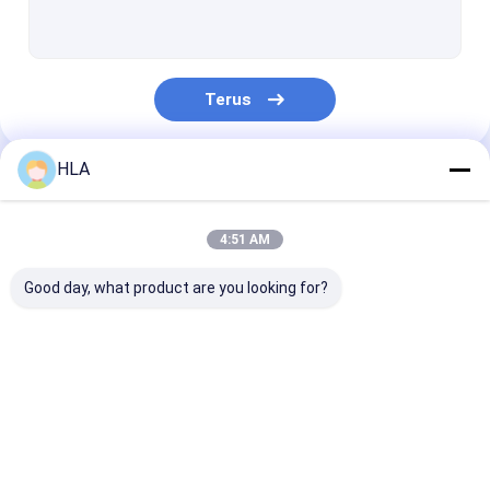
Mesin Filtrasi Minyak Turbin
Mesin Pembersih Minyak Goreng
Terus
Unit Pompa Vakum
Sentrifugal Pembersih minyak
HLA
Kategori Kami
Kekosongan Pembersih minyak
4:51 AM
Mesin Pembersih Minyak Portabel
Good day, what product are you looking for?
Pemurni Minyak Bahan Bakar
Sistem Filtrasi Minyak Industri
Mesin Pembersih
Mesin Filtrasi
Pembersih oli 
Peralatan Pengujian Oli
Minyak
Minyak
Transformator
Transformator
Plat Frame Pembersih minyak