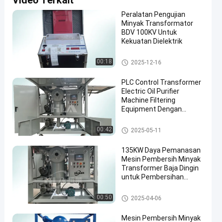
Video Terkait
Peralatan Pengujian
Minyak Transformator
BDV 100KV Untuk
Kekuatan Dielektrik
Peralatan Pengujian Oli
00:18
2025-12-16
PLC Control Transformer
Electric Oil Purifier
Machine Filtering
Equipment Dengan
Aksesoris
Mesin Filtrasi Minyak Transfo
00:42
2025-05-11
rmator
135KW Daya Pemanasan
Mesin Pembersih Minyak
Transformer Baja Dingin
untuk Pembersihan
Minyak
Mesin Pembersih Minyak Tran
00:50
2025-04-06
sformator
Mesin Pembersih Minyak