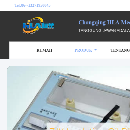
Tel:
86--13271950045
Chongqing HLA Mech
TANGGUNG JAWAB ADALAH
RUMAH
PRODUK
TENTANG