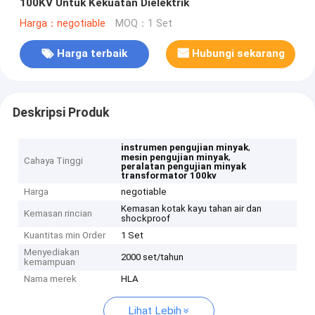
100KV Untuk Kekuatan Dielektrik
Harga：negotiable
MOQ：1 Set
Harga terbaik
Hubungi sekarang
Deskripsi Produk
,
instrumen pengujian minyak
,
mesin pengujian minyak
Cahaya Tinggi
peralatan pengujian minyak
transformator 100kv
Harga
negotiable
Kemasan kotak kayu tahan air dan
Kemasan rincian
shockproof
Kuantitas min Order
1 Set
Menyediakan
2000 set/tahun
kemampuan
Nama merek
HLA
Lihat Lebih