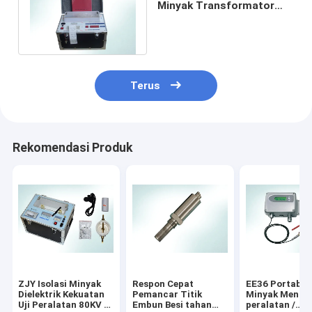
Minyak Transformator
BDV 100KV Untuk
Kekuatan Dielektrik
Terus
Rekomendasi Produk
ZJY Isolasi Minyak
Respon Cepat
EE36 Portable
Dielektrik Kekuatan
Pemancar Titik
Minyak Menco
Uji Peralatan 80KV /
Embun Besi tahan
peralatan /