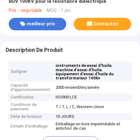
BDV 100KV pour la résistance diélectrique
Prix：negotiable
MOQ：1 jeu
meilleur prix
Contactez
Description De Produit
,
instruments de essai d'huile
,
machine d'essai d'huile
Surligner
équipement d'essai d'huile du
transformateur 100kv
Capacité
2000 ensembles/année
d'approvisionnement
Certification
ISO9001,CE
Conditions de
T / T, L / C, Western Union
paiement
Délai de livraison
10 JOURS
Emballage en bois imperméable et
Détails d'emballage
antichoc de cas