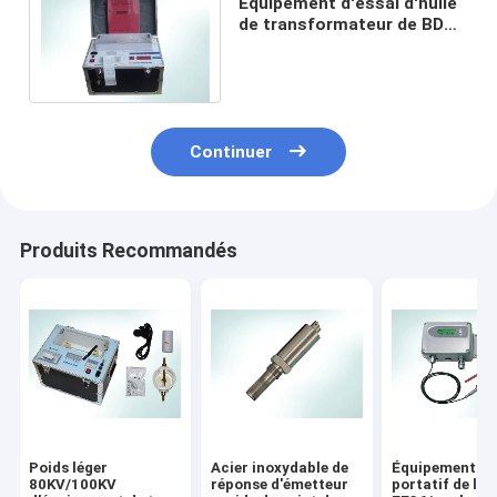
Équipement d'essai d'huile
de transformateur de BDV
100KV pour la résistance
diélectrique
Continuer
Produits Recommandés
Poids léger
Acier inoxydable de
Équipement d'
80KV/100KV
réponse d'émetteur
portatif de l'hu