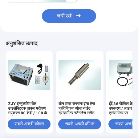
जारी रखें
अनुशंसित उत्पाद
ZJY इन्सुलेटिंग तेल
तीन वायर संरचना द्वारा तेज
ईई 36 पोर्टेबल तेल प
डाइलेक्ट्रिक ताकत परीक्षण
प्रतिक्रिया ओस प्वाइंट
उपकरण / लाइन आर्द
उपकरण 80 केवी / 100 केवी
ट्रांसमीटर स्टेनलेस स्टील
ट्रांसमीटर पर
हल्के वजन
सबसे अच्छी कीमत
सबसे अच्छी कीमत
सबसे अच्छी 