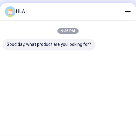
होम
हमारे बारे में
हमसे संपर्क करें
Desktop Site
HLA
साइटमैप
Privacy Policy
गुणवत्ता
ट्रांसफार्मर तेल शोधक मशीन
चीन का कारखाना.Copyright © 2025
Chongqing HLA Mechanical Equipment Co., Ltd.. All Rights
9:36 PM
Reserved.
Good day, what product are you looking for?
घर
उत्पादों
हमारे बारे में