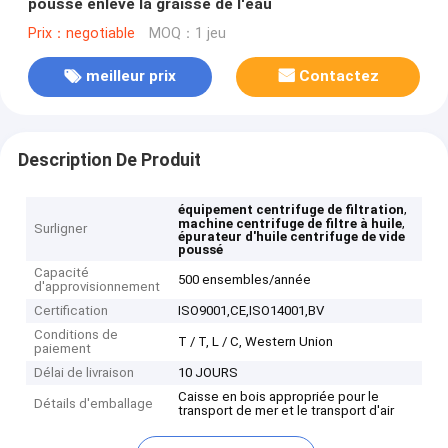
poussé enlève la graisse de l'eau
Prix：negotiable
MOQ：1 jeu
meilleur prix
Contactez
Description De Produit
,
équipement centrifuge de filtration
,
machine centrifuge de filtre à huile
Surligner
épurateur d'huile centrifuge de vide
poussé
Capacité
500 ensembles/année
d'approvisionnement
Certification
ISO9001,CE,ISO14001,BV
Conditions de
T / T, L / C, Western Union
paiement
Délai de livraison
10 JOURS
Caisse en bois appropriée pour le
Détails d'emballage
transport de mer et le transport d'air