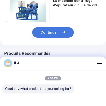
La machine centrifuge
d'épurateur d'huile de vide
poussé enlève la graisse
de l'eau
Continuer
Produits Recommandés
HLA
7:54 PM
Good day, what product are you looking for?
Certificat centrifuge
Système de filtrage
Épurateur d'hu
imperméable des
4000 L/hour d'huile
centrifuge eff