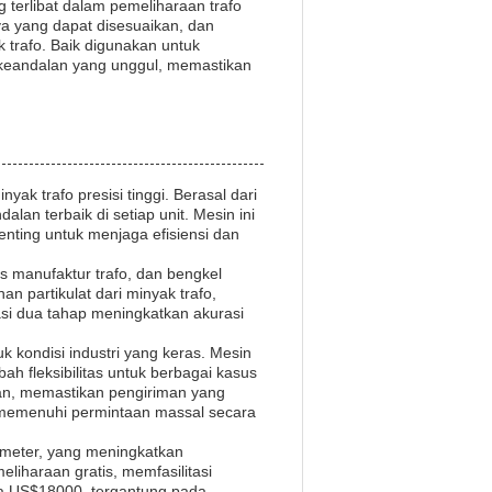
 terlibat dalam pemeliharaan trafo
ya yang dapat disesuaikan, dan
 trafo. Baik digunakan untuk
an keandalan yang unggul, memastikan
yak trafo presisi tinggi. Berasal dari
lan terbaik di setiap unit. Mesin ini
enting untuk menjaga efisiensi dan
itas manufaktur trafo, dan bengkel
 partikulat dari minyak trafo,
asi dua tahap meningkatkan akurasi
 kondisi industri yang keras. Mesin
ah fleksibilitas untuk berbagai kasus
an, memastikan pengiriman yang
 memenuhi permintaan massal secara
owmeter, yang meningkatkan
iharaan gratis, memfasilitasi
gga US$18000, tergantung pada