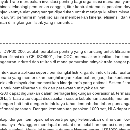
inyak Trafo merupakan investasi penting bagi organisasi mana pun yang
asi teknologi pemurnian canggih, fitur kontrol otomatis, pasokan da
adikannya alat yang sangat diperlukan untuk menjaga kualitas minyak
 darurat, pemurni minyak isolasi ini memberikan kinerja, efisiensi, d
an di lingkungan listrik yang menuntut.
 DVP30-200, adalah peralatan penting yang dirancang untuk filtrasi min
isertifikasi oleh CE, ISO9001, dan COC, memastikan kualitas dan keanda
aturan industri dan utilitas di mana pemurnian minyak trafo sangat p
ntuk acara aplikasi seperti pembangkit listrik, gardu induk listrik, fasil
enario yang memerlukan penghilangan kelembaban, gas, dan kontaminan
ektrik minyak dan memastikan kinerja trafo yang optimal. Sistem filtr
untuk pemeliharaan rutin dan perawatan minyak darurat.
200 dapat digunakan dalam berbagai lingkungan operasional, termasuk
50Hz, 3-fasa atau dapat disesuaikan sesuai kebutuhan spesifik, menamb
engan hati-hati dengan kotak kayu tahan lembab dan tahan guncang
onfirmasi pesanan. Dengan kemampuan pasokan 1000 set, HLA dapat
engkapi dengan item opsional seperti penguji kelembaban online dan fl
lnya. Pelanggan mendapat manfaat dari pelatihan operasi dan pemel
ejak instalasi. Mesin ini tersedia dengan kisaran harga US$1000 hin