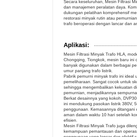
Secara keseluruhan, Mesin Filtrasi M
dan manajemen peralatan daya. Kombin
dukungan pelatihan komprehensif menj
restorasi minyak rutin atau pemurnian
trafo beroperasi dengan lancar dan am
Aplikasi:
Mesin Filtrasi Minyak Trafo HLA, model
Chongqing, Tiongkok, mesin baru ini d
banyak digunakan dalam berbagai peng
umur panjang trafo listrik.
Pabrik pemurni minyak trafo ini ideal u
pemeliharaan. Sangat cocok untuk sk
sehingga mengembalikan kekuatan diel
pemurnian, menjadikannya sempurna 
Berkat desainnya yang kokoh, DVP30-
ini mendukung pasokan listrik 380V, 
penggunaan. Kemasannya ditangani d
aman dalam waktu 10 hari setelah k
efisien.
Mesin Filtrasi Minyak Trafo juga dil
kemampuan pemantauan dan operasiona
penggunaan yang lancar dan efektif s