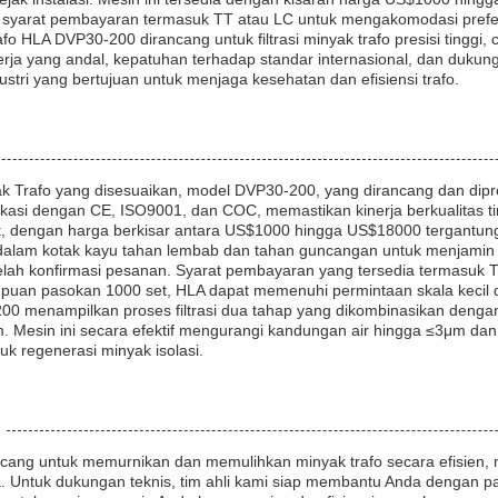
gan syarat pembayaran termasuk TT atau LC untuk mengakomodasi pref
fo HLA DVP30-200 dirancang untuk filtrasi minyak trafo presisi tinggi,
nerja yang andal, kepatuhan terhadap standar internasional, dan duku
stri yang bertujuan untuk menjaga kesehatan dan efisiensi trafo.
k Trafo yang disesuaikan, model DVP30-200, yang dirancang dan dipr
ifikasi dengan CE, ISO9001, dan COC, memastikan kinerja berkualitas 
, dengan harga berkisar antara US$1000 hingga US$18000 tergantung
i dalam kotak kayu tahan lembab dan tahan guncangan untuk menjami
telah konfirmasi pesanan. Syarat pembayaran yang tersedia termasuk T
uan pasokan 1000 set, HLA dapat memenuhi permintaan skala kecil da
0 menampilkan proses filtrasi dua tahap yang dikombinasikan dengan 
1μm. Mesin ini secara efektif mengurangi kandungan air hingga ≤3μm d
uk regenerasi minyak isolasi.
ancang untuk memurnikan dan memulihkan minyak trafo secara efisien, 
 Untuk dukungan teknis, tim ahli kami siap membantu Anda dengan p