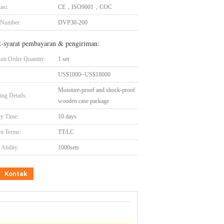
asi:
CE，ISO9001，COC
 Number:
DVP30-200
t-syarat pembayaran & pengiriman:
m Order Quantity:
1 set
US$1000~US$18000
Moisture-proof and shock-proof
ing Details:
wooden case package
ry Time:
10 days
t Terms:
TT/LC
Ability:
1000sets
Kontak