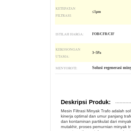
KETEPATAN
≤1μm
FILTRASI:
ISTILAH HARGA:
FOB/CFR/CIF
KEKOSONGAN
3~5Pa
UTAMA:
MENYOROTI:
Solusi regenerasi min
Deskripsi Produk:
Mesin Filtrasi Minyak Trafo adalah s
kinerja optimal dan umur panjang traf
dan kontaminan partikulat dari minya
mutakhir, proses pemurnian minyak tr