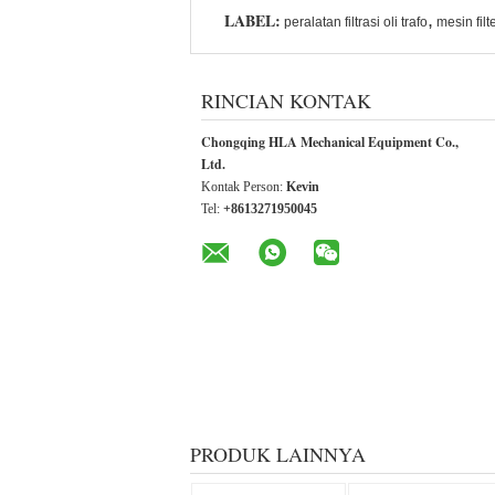
LABEL:
,
peralatan filtrasi oli trafo
mesin filt
RINCIAN KONTAK
Chongqing HLA Mechanical Equipment Co.,
Ltd.
Kontak Person:
Kevin
Tel:
+8613271950045
PRODUK LAINNYA