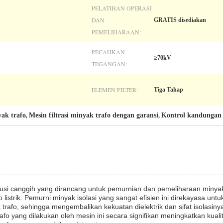
PELATIHAN OPERASI
DAN
GRATIS disediakan
PEMELIHARAAN:
PECAHKAN
≥70kV
TEGANGAN:
ELEMEN FILTER:
Tiga Tahap
yak trafo
Mesin filtrasi minyak trafo dengan garansi
Kontrol kandungan 
,
,
olusi canggih yang dirancang untuk pemurnian dan pemeliharaan minyak
o listrik. Pemurni minyak isolasi yang sangat efisien ini direkayasa u
k trafo, sehingga mengembalikan kekuatan dielektrik dan sifat isolasi
afo yang dilakukan oleh mesin ini secara signifikan meningkatkan kual