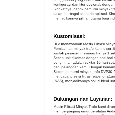
konfigurasi dan fitur opsional, den
Singkatnya, pabrik pemurni minyak tra
dalam berbagai skenario aplikasi. Ki
menjadikannya pilihan utama bagi indu
Kustomisasi:
HLA menawarkan Mesin Filtrasi Minya
Pemisah air minyak trafo kami disert
jumlah pesanan minimum hanya 1 set
Setiap unit dikemas dengan hati-hat
pengiriman adalah sekitar 10 hari se
bagi pelanggan kami. Dengan kemamp
Sistem pemurni minyak trafo DVP30-20
mencapai presisi filtrasi superior ≤
(NAS), menjadikannya solusi ideal unt
Dukungan dan Layanan:
Mesin Filtrasi Minyak Trafo kami dir
memperpanjang umur peralatan Anda.