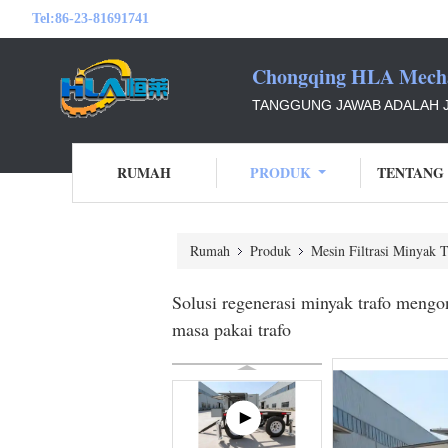
Tel:
86-23-81691741
Chongqing HLA Mechan
TANGGUNG JAWAB ADALAH J
RUMAH
PRODUK
TENTANG
Rumah
Produk
Mesin Filtrasi Minyak 
Solusi regenerasi minyak trafo meng
masa pakai trafo