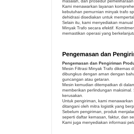
masalah, dan prosedur pemeliharaan 
Kami menawarkan layanan komprehensif
kebutuhan pemurnian minyak trafo spe
dehidrasi disediakan untuk mempertaha
Selain itu, kami menyediakan manual
Minyak Trafo secara efektif. Komit
memastikan operasi yang berkelanju
Pengemasan dan Pengir
Pengemasan dan Pengiriman Prod
Mesin Filtrasi Minyak Trafo dikemas 
dibungkus dengan aman dengan bahan 
guncangan atau getaran.
Mesin kemudian ditempatkan di dalam 
memberikan perlindungan maksimal. 
kerusakan.
Untuk pengiriman, kami menawarkan be
ditangani oleh mitra logistik yang b
Sebelum pengiriman, produk menjala
seperti daftar kemasan, faktur, dan s
Kami juga menyediakan informasi pel