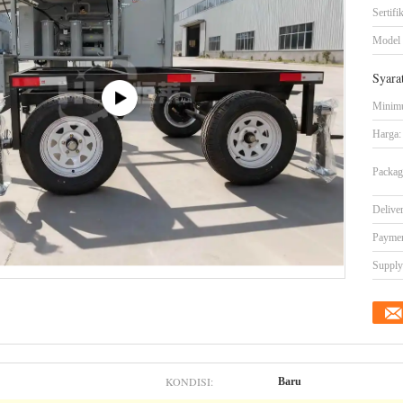
Sertifik
Model
Syara
Minimu
Harga:
Packag
Delive
Paymen
Supply 
KONDISI:
Baru