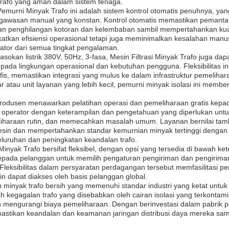
trafo yang aman dalam sistem tenaga.
k Pemurni Minyak Trafo ini adalah sistem kontrol otomatis penuhnya,
gawasan manual yang konstan. Kontrol otomatis memastikan pemanta
an penghilangan kotoran dan kelembaban sambil mempertahankan kuali
katkan efisiensi operasional tetapi juga meminimalkan kesalahan manusi
tor dari semua tingkat pengalaman.
sokan listrik 380V, 50Hz, 3-fasa, Mesin Filtrasi Minyak Trafo juga d
 pada lingkungan operasional dan kebutuhan pengguna. Fleksibilitas 
afis, memastikan integrasi yang mulus ke dalam infrastruktur pemeliha
ar atau unit layanan yang lebih kecil, pemurni minyak isolasi ini membe
rodusen menawarkan pelatihan operasi dan pemeliharaan gratis kep
i operator dengan keterampilan dan pengetahuan yang diperlukan unt
meliharaan rutin, dan memecahkan masalah umum. Layanan bernilai t
n dan mempertahankan standar kemurnian minyak tertinggi dengan wa
luruhan dan peningkatan keandalan trafo.
Minyak Trafo bersifat fleksibel, dengan opsi yang tersedia di bawah k
pada pelanggan untuk memilih pengaturan pengiriman dan pengiriman
a. Fleksibilitas dalam persyaratan perdagangan tersebut memfasilitasi
in dapat diakses oleh basis pelanggan global.
lah minyak trafo bersih yang memenuhi standar industri yang ketat untuk
kegagalan trafo yang disebabkan oleh cairan isolasi yang terkontami
engurangi biaya pemeliharaan. Dengan berinvestasi dalam pabrik pemu
stikan keandalan dan keamanan jaringan distribusi daya mereka sam