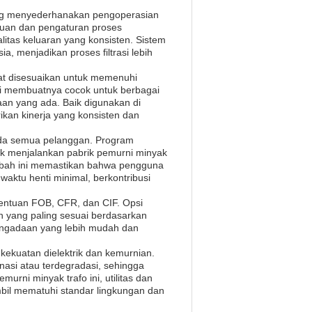
 yang menyederhanakan pengoperasian
uan dan pengaturan proses
tas keluaran yang konsisten. Sistem
a, menjadikan proses filtrasi lebih
apat disesuaikan untuk memenuhi
ini membuatnya cocok untuk berbagai
raan yang ada. Baik digunakan di
rikan kinerja yang konsisten dan
ada semua pelanggan. Program
uk menjalankan pabrik pemurni minyak
ambah ini memastikan bahwa pengguna
ktu henti minimal, berkontribusi
etentuan FOB, CFR, dan CIF. Opsi
 yang paling sesuai berdasarkan
 pengadaan yang lebih mudah dan
 kekuatan dielektrik dan kemurnian.
nasi atau terdegradasi, sehingga
rni minyak trafo ini, utilitas dan
bil mematuhi standar lingkungan dan