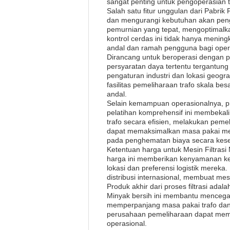
sangat penting untuk pengoperasian 
Salah satu fitur unggulan dari Pabri
dan mengurangi kebutuhan akan pen
pemurnian yang tepat, mengoptimalk
kontrol cerdas ini tidak hanya mening
andal dan ramah pengguna bagi opera
Dirancang untuk beroperasi dengan pa
persyaratan daya tertentu tergantung
pengaturan industri dan lokasi geogr
fasilitas pemeliharaan trafo skala bes
andal.
Selain kemampuan operasionalnya, p
pelatihan komprehensif ini membekal
trafo secara efisien, melakukan pe
dapat memaksimalkan masa pakai mesi
pada penghematan biaya secara kese
Ketentuan harga untuk Mesin Filtrasi 
harga ini memberikan kenyamanan ke
lokasi dan preferensi logistik merek
distribusi internasional, membuat mes
Produk akhir dari proses filtrasi ada
Minyak bersih ini membantu mencegah 
memperpanjang masa pakai trafo dan m
perusahaan pemeliharaan dapat mema
operasional.