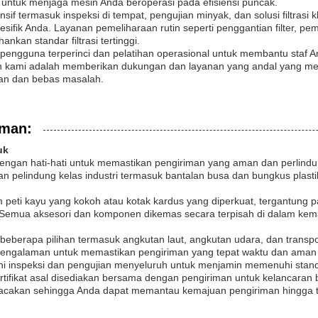
untuk menjaga mesin Anda beroperasi pada efisiensi puncak.
 termasuk inspeksi di tempat, pengujian minyak, dan solusi filtrasi
sifik Anda. Layanan pemeliharaan rutin seperti penggantian filter, p
nkan standar filtrasi tertinggi.
 pengguna terperinci dan pelatihan operasional untuk membantu staf 
men kami adalah memberikan dukungan dan layanan yang andal yang m
tan dan bebas masalah.
iman:
uk
dengan hati-hati untuk memastikan pengiriman yang aman dan perlindun
pelindung kelas industri termasuk bantalan busa dan bungkus plast
peti kayu yang kokoh atau kotak kardus yang diperkuat, tergantung p
Semua aksesori dan komponen dikemas secara terpisah di dalam kem
berapa pilihan termasuk angkutan laut, angkutan udara, dan transpor
erpengalaman untuk memastikan pengiriman yang tepat waktu dan aman 
ni inspeksi dan pengujian menyeluruh untuk menjamin memenuhi stand
ertifikat asal disediakan bersama dengan pengiriman untuk kelancaran 
acakan sehingga Anda dapat memantau kemajuan pengiriman hingga ti