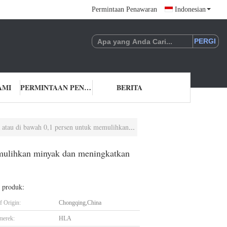
Permintaan Penawaran
Indonesian
AMI
PERMINTAAN PENAWARAN
BERITA
en untuk memulihkan minyak dan meningkatkan masa pakai trafo
emulihkan minyak dan meningkatkan
l produk:
f Origin:
Chongqing,China
merek:
HLA