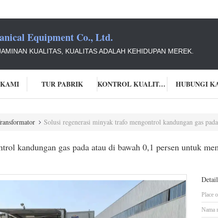
ical Equipment Co., Ltd.
AMINAN KUALITAS, KUALITAS ADALAH KEHIDUPAN MEREK.
 KAMI
TUR PABRIK
KONTROL KUALITAS
HUBUNGI K
Transformator
Solusi regenerasi minyak trafo mengontrol kandungan gas pada atau di bawah 0,1 pers
ontrol kandungan gas pada atau di bawah 0,1 persen untuk m
Detai
Place o
Nama 