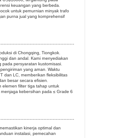
erensi keuangan yang berbeda.
 cocok untuk pemurnian minyak trafo
ngan purna jual yang komprehensif
oduksi di Chongqing, Tiongkok.
tinggi dan andal. Kami menyediakan
 pada persyaratan kustomisasi.
n pengiriman yang aman. Waktu
T dan LC, memberikan fleksibilitas
n besar secara efisien.
elemen filter tiga tahap untuk
an menjaga kebersihan pada ≤ Grade 6
memastikan kinerja optimal dan
anduan instalasi, pemecahan