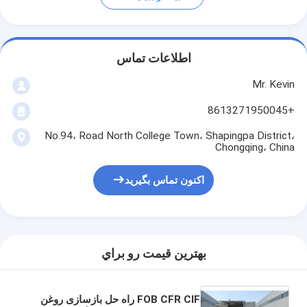
اطلاعات تماس
Mr. Kevin
+8613271950045
No.94، Road North College Town، Shapingpa District،
Chongqing، China
اکنون تماس بگیرید
بهترين قيمت رو براي
FOB CFR CIF راه حل بازسازی روغن