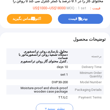
محتوای گاز را در 0.1 درصد یا کمتر کنترل می کند تا روغن را
بازگرداند و طول عمر ترانسفورموری را افزایش دهد
قیمت：US$1000~US$18000
MOQ：1 set
بهترین قیمت
اکنون تماس بگیرید
توضیحات محصول
,
محلول بازسازی روغن ترانسفورم
دستگاه تصفیه روغن ترانسفورماتور با
برجسته
ضمانت
,
کنترل محتوای گاز روغن ترانسفورم
10 days
Delivery Time
Minimum Order
1 set
Quantity
DVP30-200
Model Number
Moisture-proof and shock-proof
Packaging Details
wooden case package
TT/LC
Payment Terms
بیشتر ببینید