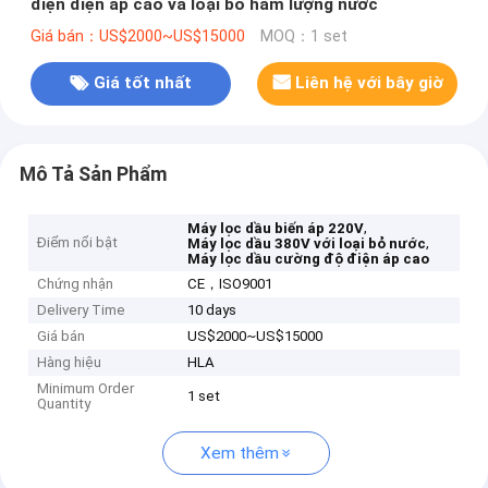
điện điện áp cao và loại bỏ hàm lượng nước
Giá bán：US$2000~US$15000
MOQ：1 set
Giá tốt nhất
Liên hệ với bây giờ
Mô Tả Sản Phẩm
,
Máy lọc dầu biến áp 220V
Điểm nổi bật
,
Máy lọc dầu 380V với loại bỏ nước
Máy lọc dầu cường độ điện áp cao
Chứng nhận
CE，ISO9001
Delivery Time
10 days
Giá bán
US$2000~US$15000
Hàng hiệu
HLA
Minimum Order
1 set
Quantity
Xem thêm