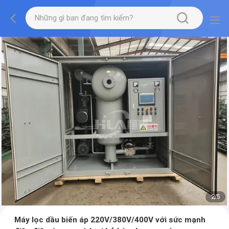
2
/
5
Máy lọc dầu biến áp 220V/380V/400V với sức mạnh