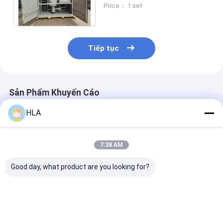
mạnh điện điện áp cao và
Price： 1 set
loại bỏ hàm lượng nước
Tiếp tục
Sản Phẩm Khuyến Cáo
HLA
7:38 AM
Good day, what product are you looking for?
Máy lọc dầu biến áp
Máy lọc dầu máy
Máy lọc dầu bi
3000L/h sử dụng
biến áp an toàn công
chân không ho
máy bơm dầu CYB-1
nghiệp Máy ly tâm
toàn tự động l
dầu
các hạt
Giá tốt nhất
Giá tốt nhất
Giá tốt n