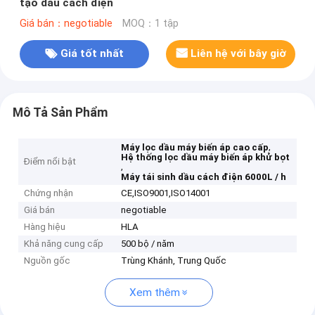
tạo dầu cách điện
Giá bán：negotiable
MOQ：1 tập
Giá tốt nhất
Liên hệ với bây giờ
Mô Tả Sản Phẩm
,
Máy lọc dầu máy biến áp cao cấp
Hệ thống lọc dầu máy biến áp khử bọt
Điểm nổi bật
,
Máy tái sinh dầu cách điện 6000L / h
Chứng nhận
CE,ISO9001,ISO14001
Giá bán
negotiable
Hàng hiệu
HLA
Khả năng cung cấp
500 bộ / năm
Nguồn gốc
Trùng Khánh, Trung Quốc
Xem thêm