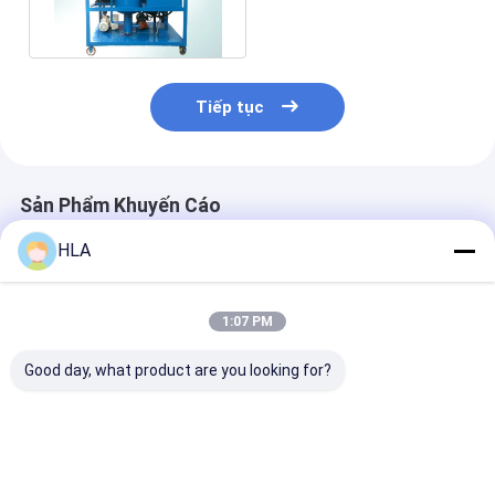
tái tạo dầu cách điện
Tiếp tục
Sản Phẩm Khuyến Cáo
HLA
1:07 PM
Good day, what product are you looking for?
Máy lọc dầu biến áp
Máy lọc dầu máy
Máy lọc dầu bi
3000L/h sử dụng
biến áp an toàn công
chân không ho
máy bơm dầu CYB-1
nghiệp Máy ly tâm
toàn tự động l
dầu
các hạt
Giá tốt nhất
Giá tốt nhất
Giá tốt n