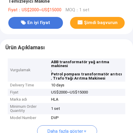
Temizleyici Makine
Fiyat：US$2000~US$15000
MOQ：1 set
En iyi fiyat
Şimdi başvurun
Ürün Açıklaması
ABB transformatör yağ arıtma
makinesi
,
Vurgulamak
Petrol pompası transformatör arıtıcı
,
Trafo Yağı Arıtma Makinesi
Delivery Time
10 days
Fiyat
US$2000~US$15000
Marka adı
HLA
Minimum Order
1 set
Quantity
Model Number
DVP
Daha fazla göster