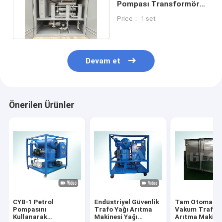
Pompası Transformör
Petrol Temizleyici
Price： 1 set
Makine
Devam et
Önerilen Ürünler
CYB-1 Petrol
Endüstriyel Güvenlik
Tam Otomatik
Pompasını
Trafo Yağı Arıtma
Vakum Trafo Y
Kullanarak
Makinesi Yağı
Arıtma Makine