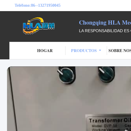
Teléfono:
86--13271950045
Chongqing HLA Mech
LA RESPONSABILIDAD ES 
HOGAR
PRODUCTOS
SOBRE NO