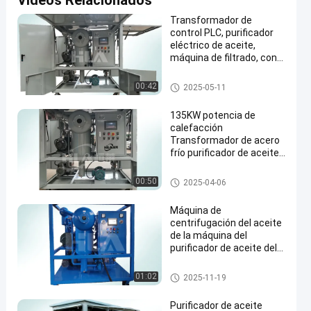
Videos Relacionados
Transformador de
control PLC, purificador
eléctrico de aceite,
máquina de filtrado, con
accesorios
máquina de la filtración del ac
00:42
2025-05-11
eite del transformador
135KW potencia de
calefacción
Transformador de acero
frío purificador de aceite
máquina para la
purificación de aceite
máquina del purificador de ace
00:50
2025-04-06
ite del transformador
Máquina de
centrifugación del aceite
de la máquina del
purificador de aceite del
transformador de la
seguridad en el trabajo
máquina del purificador de ace
01:02
2025-11-19
ite del transformador
Purificador de aceite