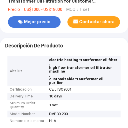
Transformer Oil Filtration for Customer
Requirements
Precio：US$1000~US$18000
MOQ：1 set
Mejor precio
Contactar ahora
Descripción De Producto
electric heating transformer oil filter
,
high flow transformer oil filtration
Alta luz
machine
,
customizable transformer oil
purifier
Certificación
CE，ISO9001
Delivery Time
10 days
Minimum Order
1 set
Quantity
Model Number
DVP30-200
Nombre de la marca
HLA