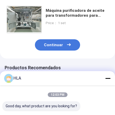
Máquina purificadora de aceite
para transformadores para
purificación avanzada de aceite,
Price： 1 set
término FOB/CIF/CFR, 800 kg -
1200 kg
Continuar
Productos Recomendados
HLA
12:03 PM
Good day, what product are you looking for?