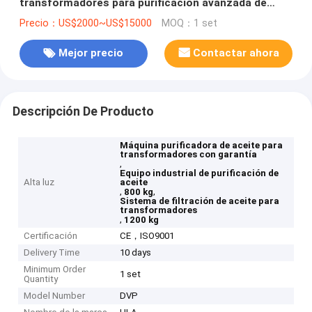
transformadores para purificación avanzada de
aceite, término FOB/CIF/CFR, 800 kg - 1200 kg
Precio：US$2000~US$15000
MOQ：1 set
Mejor precio
Contactar ahora
Descripción De Producto
Máquina purificadora de aceite para
transformadores con garantía
,
Equipo industrial de purificación de
Alta luz
aceite
,
,
800 kg
Sistema de filtración de aceite para
transformadores
,
1200 kg
Certificación
CE，ISO9001
Delivery Time
10 days
Minimum Order
1 set
Quantity
Model Number
DVP