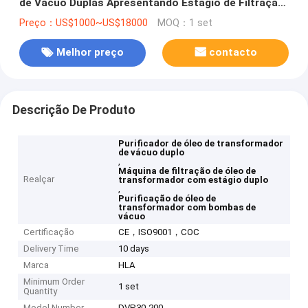
de Vácuo Duplas Apresentando Estágio de Filtração
Dupla Garantindo o Processo de Purificação do Óleo
Preço：US$1000~US$18000
MOQ：1 set
de Transformador
Melhor preço
contacto
Descrição De Produto
Purificador de óleo de transformador
de vácuo duplo
,
Máquina de filtração de óleo de
Realçar
transformador com estágio duplo
,
Purificação de óleo de
transformador com bombas de
vácuo
Certificação
CE，ISO9001，COC
Delivery Time
10 days
Marca
HLA
Minimum Order
1 set
Quantity
Model Number
DVP30-200