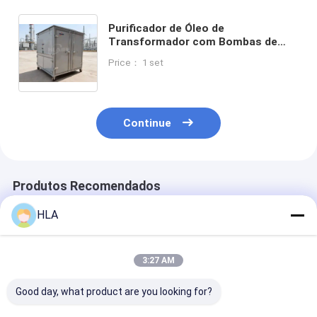
Purificador de Óleo de
Transformador com Bombas de
Vácuo Duplas Apresentando
Price： 1 set
Estágio de Filtração Dupla
Garantindo o Processo de
Purificação do Óleo de
Transformador
Continue
Produtos Recomendados
HLA
3:27 AM
Good day, what product are you looking for?