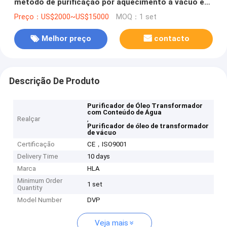
método de purificação por aquecimento a vácuo e
teor de água ≤ 3 ppm
Preço：US$2000~US$15000
MOQ：1 set
Melhor preço
contacto
Descrição De Produto
Purificador de Óleo Transformador
com Conteúdo de Água
Realçar
,
Purificador de óleo de transformador
de vácuo
Certificação
CE，ISO9001
Delivery Time
10 days
Marca
HLA
Minimum Order
1 set
Quantity
Model Number
DVP
Veja mais