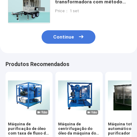
transformadora com método
de purificação por aquecimento
Price： 1 set
a vácuo e teor de água ≤ 3 ppm
Continue
Produtos Recomendados
Máquina de
Máquina de
Máquina total
purificação de óleo
centrifugação do
automático d
com taxa de fluxo de
óleo da máquina do
purificador de