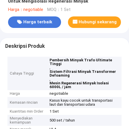
Untuk Mengisolasi Regenerasi Minyak
Harga：negotiable
MOQ：1 Set
Harga terbaik
Hubungi sekarang
Deskripsi Produk
Pembersih Minyak Trafo Ultimate
Tinggi
,
Sistem Filtrasi Minyak Transformer
Cahaya Tinggi
Defoaming
,
Mesin Regenerasi Minyak Isolasi
6000L / jam
Harga
negotiable
Kasus kayu cocok untuk transportasi
Kemasan rincian
laut dan transportasi udara
Kuantitas min Order
1 Set
Menyediakan
500 set / tahun
kemampuan