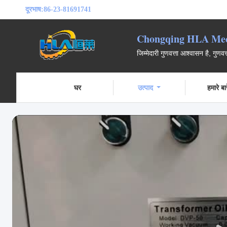
दूरभाष:
86-23-81691741
Chongqing HLA Mech
जिम्मेदारी गुणवत्ता आश्वासन है, गुणवत
घर
उत्पाद
हमारे बारे