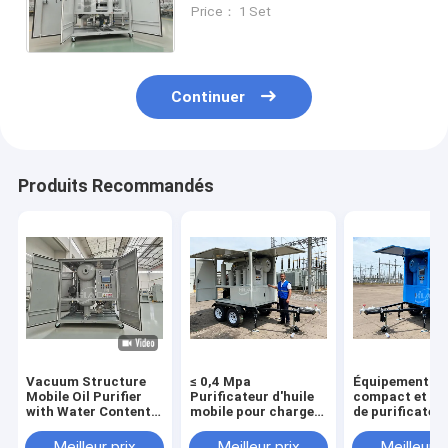
of Mobile Oil Purifier with
Price： 1 Set
Design and Performance
Continuer
Produits Recommandés
Vacuum Structure
≤ 0,4 Mpa
Équipement
Mobile Oil Purifier
Purificateur d'huile
compact et du
with Water Content
mobile pour charges
de purificateu
≤3ppm and Pressure
lourdes Plage de
d'huile mobile 
≤0.4 Mpa
température 20-80C
Mpa Niveau de
Meilleur prix
Meilleur prix
Meilleur p