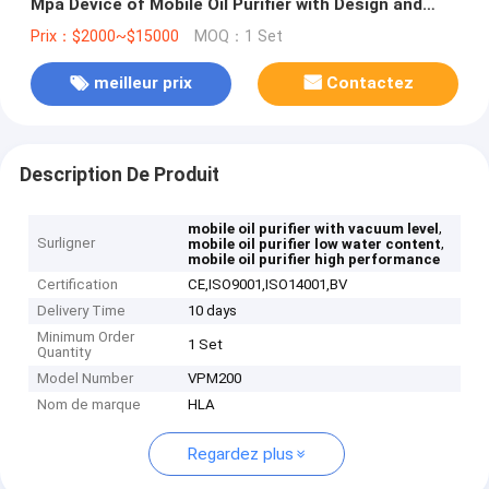
Mpa Device of Mobile Oil Purifier with Design and
Performance
Prix：$2000~$15000
MOQ：1 Set
meilleur prix
Contactez
Description De Produit
,
mobile oil purifier with vacuum level
Surligner
,
mobile oil purifier low water content
mobile oil purifier high performance
Certification
CE,ISO9001,ISO14001,BV
Delivery Time
10 days
Minimum Order
1 Set
Quantity
Model Number
VPM200
Nom de marque
HLA
Regardez plus