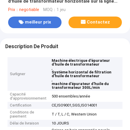
d'huile de transformateur horizontale sur la ligne
travail
Prix：negotiable
MOQ：1 jeu
meilleur prix
Contactez
Description De Produit
Machine électrique d'épurateur
d'huile de transformateur
,
Système horizontal de filtration
Surligner
d'huile de transformateur
,
machine d'épurateur d'huile du
transformateur 300L/min
Capacité
500 ensembles/année
d'approvisionnement
Certification
CE,ISO9001,SGS,ISO14001
Conditions de
T / T, L / C, Western Union
paiement
Délai de livraison
10 JOURS