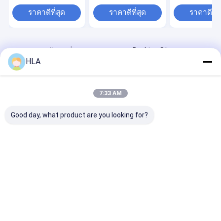
regeneration for
18000L/h Ultimate
Transformer O
Impurity Size≤1μm
Vacuum 3-5Pa
Filtration for
ราคาดีที่สุด
ราคาดีที่สุด
ราคาดีที่ส
particles
Optional Flowmeter
Customer
for Maximum
Requirements
Filtration
Desktop Site
บ้าน
เกี่ยวกับเรา
ติดต่อเรา
HLA
Sitemap
Privacy Policy
คุณภาพ
หม้อแปลงไฟฟ้าเครื่องฟอกน้ำมัน
โรงงานในประเทศ
จีน.Copyright © 2025 Chongqing HLA Mechanical Equipment Co.,
7:33 AM
Ltd.. All Rights Reserved.
Good day, what product are you looking for?
บ้าน
สินค้า
เกี่ยวกับเรา