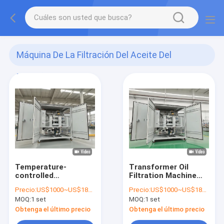
Máquina De La Filtración Del Aceite Del
Transformador
(30)
Temperature-
Transformer Oil
controlled
Filtration Machine
Transformer oil
Flow 1800 L/h-
Precio:
US$1000~US$18000
Precio:
US$1000~US$18000
regeneration for
18000L/h Ultimate
MOQ:
1 set
MOQ:
1 set
Impurity Size≤1μm
Vacuum 3-5Pa
particles
Optional Flowmeter
Obtenga el último precio
Obtenga el último precio
for Maximum