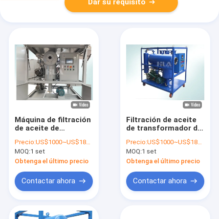
Dar su requisito
Máquina de filtración
Filtración de aceite
de aceite de
de transformador de
transformador de
alta precisión con
Precio:
US$1000~US$18000
Precio:
US$1000~US$18000
alta precisión para
vacío final de 3-5 Pa
MOQ:
1 set
MOQ:
1 set
productos finales
y precisión de
limpios Contenido de
filtración ≤ 1 μm
Obtenga el último precio
Obtenga el último precio
gas ≤ 0,1% Precisión
de filtración ≤ 1 μm
Contactar ahora
Contactar ahora