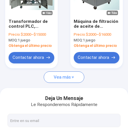
Viaje de la fábrica
Control de calidad
Transformador de
Máquina de filtración
control PLC,
de aceite de
Éntrenos en contacto con
purificador eléctrico
transformador de
Precio:
$2000~$15000
Precio:
$2000~$16000
de aceite, máquina
filtro de tres etapas
MOQ:
1 juego
MOQ:
1 juego
de filtrado, con
con control
Noticias
accesorios
automático PLC
Obtenga el último precio
Obtenga el último precio
Pida una cita
Contactar ahora
Contactar ahora
Vea más
máquina del purificador de aceite del transformador
máquina de la filtración del aceite del transformador
Deja Un Mensaje
Le Responderemos Rápidamente
Purificador de aceite móvil
purificador de aceite de lubricante