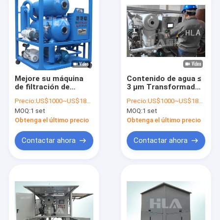
Mejore su máquina
Contenido de agua ≤
de filtración de
3 μm Transformador
aceite de
de eliminación
Precio:
US$1000~US$18000
Precio:
US$1000~US$18000
mantenimiento de
Purificador de aceite
MOQ:
1 set
MOQ:
1 set
transformadores
con medidor de
con capacitación
caudal opcional
Obtenga el último precio
Obtenga el último precio
gratuita y probador
de humedad en línea
Contactar ahora
Contactar ahora
Hogar
Productos
Sobre nosotros