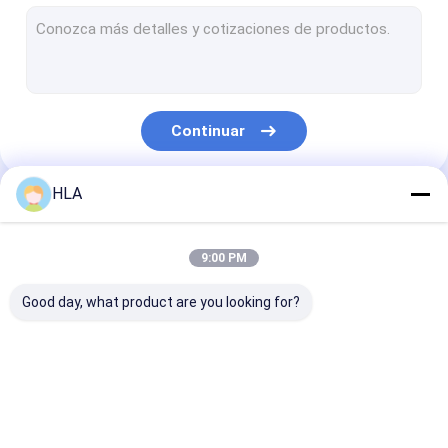
Máquina de la filtración del aceite de la turbina
Máquina del purificador del aceite de cocina
Unidad de la bomba de vacío
Continuar
Purificador de aceite centrífugo
Vacío purificador de aceite
HLA
Nuestras Categorías
máquina portátil del purificador de aceite
9:00 PM
purificador de gasolina y aceite
Good day, what product are you looking for?
sistemas industriales de la filtración del aceite
equipo de prueba del aceite
máquina del
máquina de la
Purificador de
Purificador de aceite del marco de la placa
purificador de aceite
filtración del aceite
móvil
del transformador
del transformador