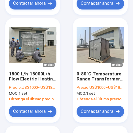
Filtration
Contactar ahora
Contactar ahora
1800 L/h-18000L/h
0-80°C Temperature
Flow Electric Heating
Range Transformer
Transformer Oil
Oil Filtration Machine
Precio:
US$1000~US$18000
Precio:
US$1000~US$18000
Filtration for
with High Cleanness
MOQ:
1 set
MOQ:
1 set
Customer
and Impurity Size
Requirements
Control
Obtenga el último precio
Obtenga el último precio
Contactar ahora
Contactar ahora