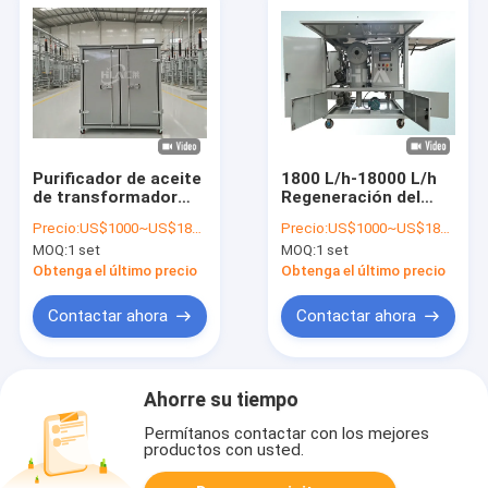
Purificador de aceite
1800 L/h-18000 L/h
de transformador
Regeneración del
Nivel de limpieza 6
aceite del
Precio:
US$1000~US$18000
Precio:
US$1000~US$18000
NAS para aceite
transformador de
MOQ:
1 set
MOQ:
1 set
limpio y puro
flujo con grado de
limpieza 6 NAS
Obtenga el último precio
Obtenga el último precio
Tecnología avanzada
Contactar ahora
Contactar ahora
Ahorre su tiempo
Permítanos contactar con los mejores
productos con usted.