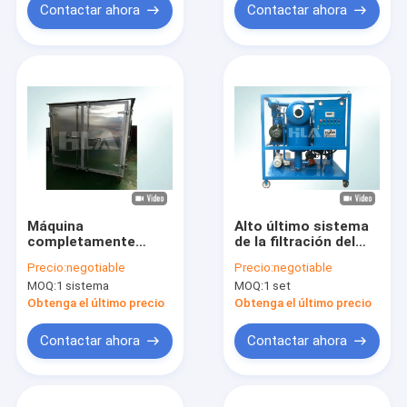
trabajo
Contactar ahora
Contactar ahora
Máquina
Alto último sistema
completamente
de la filtración del
automática del
aceite del
Precio:
negotiable
Precio:
negotiable
purificador de aceite
transformador del
MOQ:
1 sistema
MOQ:
1 set
del transformador
vacío para la
del vacío que quita
regeneración del
Obtenga el último precio
Obtenga el último precio
partículas
aceite aislador
Contactar ahora
Contactar ahora