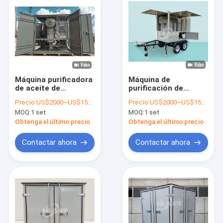
Máquina purificadora
Máquina de
de aceite de
purificación de
transformador para
aceite de
Precio:
US$2000~US$15000
Precio:
US$2000~US$15000
alto caudal 600-
transformador con
MOQ:
1 set
MOQ:
1 set
18000L/hora
método de
Opcional Remolque
purificación por
Obtenga el último precio
Obtenga el último precio
móvil y Voltaje
calentamiento al
220V/380V/400V
vacío y contenido de
Contactar ahora
Contactar ahora
agua ≤ 3 ppm
Hogar
Productos
Sobre nosotros