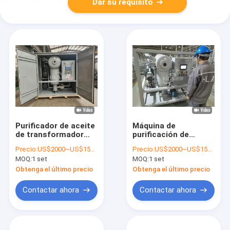
Dar su requisito
Purificador de aceite
Máquina de
de transformador
purificación de
220V/380V/400V con
aceite de potencia
Precio:
US$2000~US$15000
Precio:
US$2000~US$15000
alta rigidez
de 50KW-150KW para
MOQ:
1 set
MOQ:
1 set
dieléctrica y
alta tasa de flujo de
eliminación de
600-18000L/hora en
Obtenga el último precio
Obtenga el último precio
contenido de agua
aplicaciones
industriales
Contactar ahora
Contactar ahora