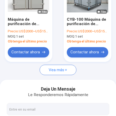
Viaje de la fábrica
Control de calidad
Máquina de
CYB-100 Máquina de
purificación de
purificación de
Éntrenos en contacto con
aceite de bomba de
aceite de bomba de
Precio:
US$2000~US$15000
Precio:
US$2000~US$15000
aceite CYB-100
aceite
MOQ:
1 set
MOQ:
1 set
transformadora a
transformadora con
Noticias
0.04MPa para una
alto coeficiente de
Obtenga el último precio
Obtenga el último precio
purificación efectiva
impermeabilización
del aceite
IP65
Pida una cita
Contactar ahora
Contactar ahora
Vea más
máquina del purificador de aceite del transformador
máquina de la filtración del aceite del transformador
Deja Un Mensaje
Le Responderemos Rápidamente
Purificador de aceite móvil
purificador de aceite de lubricante