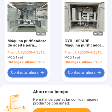
Máquina purificadora
CYB-100/ABB
de aceite para
Máquina purificadora
transformadores
de aceite para
Precio:
US$2000~US$15000
Precio:
US$2000~US$15000
para purificación
transformadores
MOQ:
1 set
MOQ:
1 set
avanzada de aceite,
con bomba de aceite
término
para una purificación
Obtenga el último precio
Obtenga el último precio
FOB/CIF/CFR, 800 kg
óptima del aceite
- 1200 kg
Contactar ahora
Contactar ahora
Ahorre su tiempo
Permítanos contactar con los mejores
productos con usted.