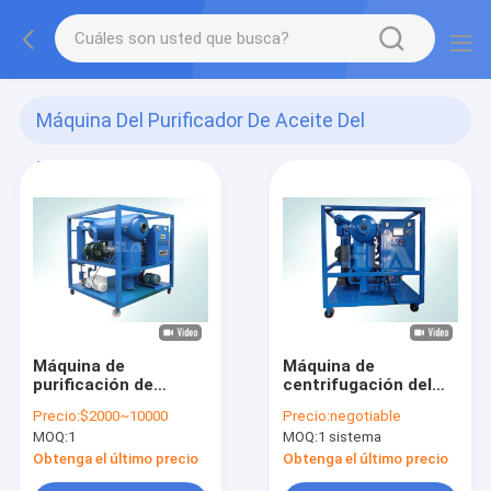
Máquina Del Purificador De Aceite Del
Transformador
(36)
Máquina de
Máquina de
purificación de
centrifugación del
aceite de
aceite de la máquina
Precio:
$2000~10000
Precio:
negotiable
transformer de
del purificador de
MOQ:
1
MOQ:
1 sistema
3000L/h con bomba
aceite del
de aceite CYB-1
transformador de la
Obtenga el último precio
Obtenga el último precio
seguridad en el