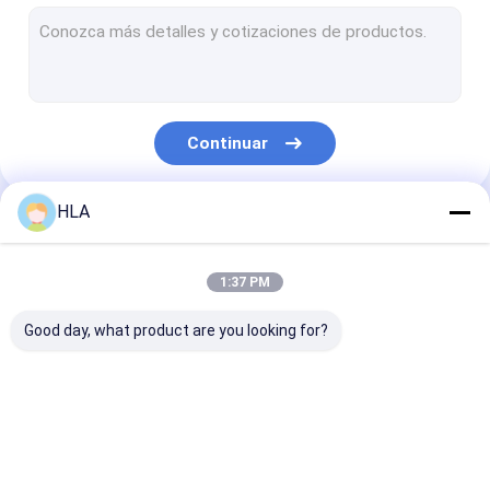
Máquina de la filtración del aceite de la turbina
Máquina del purificador del aceite de cocina
Unidad de la bomba de vacío
Continuar
Purificador de aceite centrífugo
Vacío purificador de aceite
HLA
Nuestras Categorías
máquina portátil del purificador de aceite
1:37 PM
purificador de gasolina y aceite
Good day, what product are you looking for?
sistemas industriales de la filtración del aceite
equipo de prueba del aceite
máquina del
máquina de la
Purificador de
Purificador de aceite del marco de la placa
purificador de aceite
filtración del aceite
móvil
del transformador
del transformador