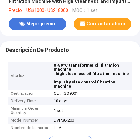
Filtration Machine with High Cleanness and Impurity
Size Control
Precio：US$1000~US$18000
MOQ：1 set
Mejor precio
Contactar ahora
Descripción De Producto
0-80°C transformer oil filtration
machine
,
high cleanness oil filtration machine
Alta luz
,
impurity size control filtration
machine
Certificación
CE，ISO9001
Delivery Time
10 days
Minimum Order
1 set
Quantity
Model Number
DVP30-200
Nombre de la marca
HLA