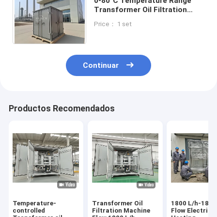
0-80°C Temperature Range
Transformer Oil Filtration
Machine with High Cleanness
Price： 1 set
and Impurity Size Control
Continuar
Productos Recomendados
Temperature-
Transformer Oil
1800 L/h-1800
controlled
Filtration Machine
Flow Electric