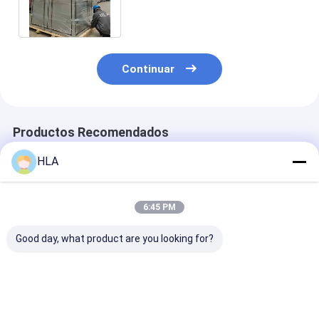
transformador Purificador de
aceite y Purificación
Continuar
Productos Recomendados
HLA
6:45 PM
Good day, what product are you looking for?
Vacuum Structure
Water Content
≤ 0,4 Mpa
Mobile Oil Purifier
≤3ppm Vacuum Level
Purificador de
with Water Content
-0.06～-0.099 Mpa
móvil para tra
≤3ppm and Pressure
Device of Mobile Oil
pesado Rango 
≤0.4 Mpa
Purifier with Design
temperatura 
Mejor precio
Mejor precio
Mejor pre