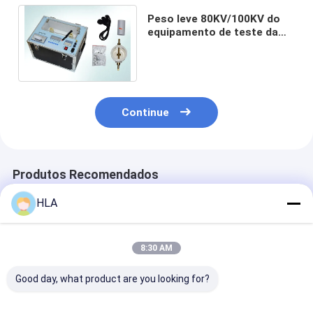
Peso leve 80KV/100KV do
equipamento de teste da
força do dielétrico do óleo
isolante de ZJY
Continue
Produtos Recomendados
HLA
8:30 AM
Good day, what product are you looking for?
Transmissor rápido
Equipamento de
EE364 na linha