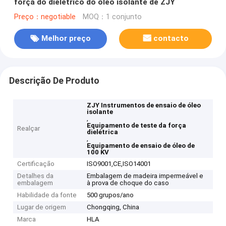
força do dielétrico do óleo isolante de ZJY
Preço：negotiable
MOQ：1 conjunto
Melhor preço
contacto
Descrição De Produto
ZJY Instrumentos de ensaio de óleo
isolante
,
Equipamento de teste da força
Realçar
dielétrica
,
Equipamento de ensaio de óleo de
100 KV
Certificação
ISO9001,CE,ISO14001
Detalhes da
Embalagem de madeira impermeável e
embalagem
à prova de choque do caso
Habilidade da fonte
500 grupos/ano
Lugar de origem
Chongqing, China
Marca
HLA