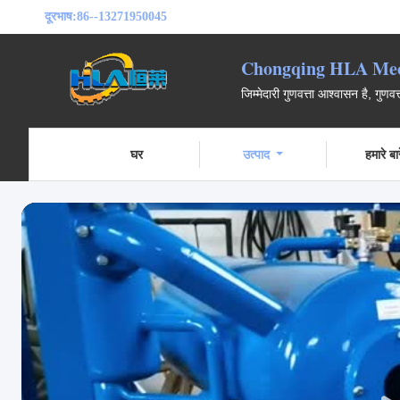
दूरभाष:
86--13271950045
Chongqing HLA Mech
जिम्मेदारी गुणवत्ता आश्वासन है, गुणवत
घर
उत्पाद
हमारे बारे