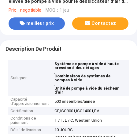
élevée de pompe à vide pour le dessiccateur d'air de
matériel électrique
Prix：negotiable
MOQ：1 jeu
meilleur prix
Contactez
Description De Produit
Système de pompe à vide à haute
pression à deux étages
,
Combinaison de systèmes de
Surligner
pompes à vide
,
Unité de pompe à vide du sécheur
d'air
Capacité
500 ensembles/année
d'approvisionnement
Certification
CE,ISO9001,ISO14001,BV
Conditions de
T / T, L / C, Western Union
paiement
Délai de livraison
10 JOURS