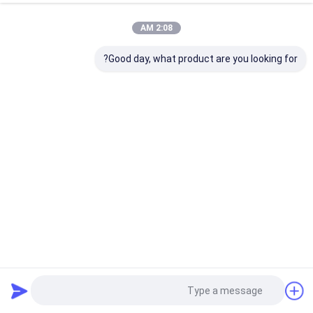
2:08 AM
Good day, what product are you looking for?
منقي زيت المحولات 220 فولت/380 فولت/400 فولت مع قوة عزل
عالية وإزالة محتوى الماء
آلة تنقية زيت المحولات
2025-09-03