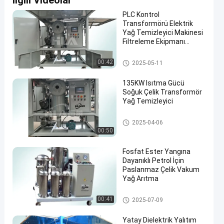
İlgili Videolar
PLC Kontrol
Transformörü Elektrik
Yağ Temizleyici Makinesi
Filtreleme Ekipmanı
Aksesuarları ile
Trafo Yağ Filtrasyon Makinesi
00:42
2025-05-11
135KW Isıtma Gücü
Soğuk Çelik Transformör
Yağ Temizleyici
Trafo Yağı Arıtma Makinesi
2025-04-06
00:50
Fosfat Ester Yangına
Dayanıklı Petrol İçin
Paslanmaz Çelik Vakum
Yağ Arıtma
Vakum Yağı Arındırıcı
00:41
2025-07-09
Yatay Dielektrik Yalıtım