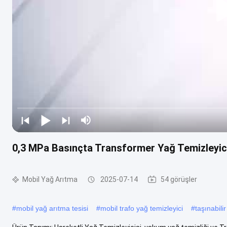
0,3 MPa Basınçta Transformer Yağ Temizleyic
Mobil Yağ Arıtma
2025-07-14
54 görüşler
#
mobil yağ arıtma tesisi
#
mobil trafo yağ temizleyici
#
taşınabili