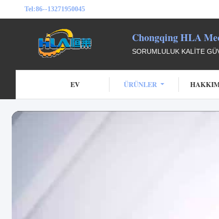
Tel:
86--13271950045
Chongqing HLA Mech
SORUMLULUK KALITE GÜV
EV
ÜRÜNLER
HAKKIM