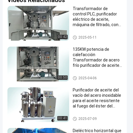
Videos Relacionados
Transformador de
control PLC, purificador
eléctrico de aceite,
máquina de filtrado, con
accesorios
máquina de la filtración del ac
00:42
2025-05-11
eite del transformador
135KW potencia de
calefacción
Transformador de acero
frío purificador de aceite
máquina para la
purificación de aceite
máquina del purificador de ace
00:50
2025-04-06
ite del transformador
Purificador de aceite del
vacío del acero inoxidable
para el aceite resistente
al fuego del éster del
fosfato
Vacío purificador de aceite
00:41
2025-07-09
Dieléctrico horizontal que