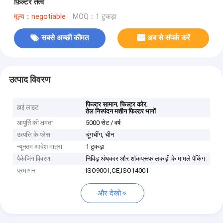
फ़िल्टर तत्व
मूल्य：negotiable
MOQ：1 टुकड़ा
सबसे अच्छी कीमत
अब से संपर्क करें
उत्पाद विवरण
,
,
फिल्टर सामान
फिल्टर कोर
हाई लाइट
तेल निस्पंदन मशीन फिल्टर भागों
आपूर्ति की क्षमता
5000 सेट / वर्ष
उत्पत्ति के प्लेस
चूंगचींग, चीन
न्यूनतम आदेश मात्रा
1 टुकड़ा
पैकेजिंग विवरण
निविड़ अंधकार और शॉकप्रूफ लकड़ी के मामले पैकिंग
प्रमाणन
ISO9001,CE,ISO14001
और देखो