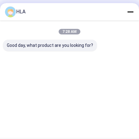
होम
हमारे बारे में
हमसे संपर्क करें
Desktop Site
HLA
साइटमैप
Privacy Policy
गुणवत्ता
ट्रांसफार्मर तेल शोधक मशीन
चीन का कारखाना.Copyright © 2025
Chongqing HLA Mechanical Equipment Co., Ltd.. All Rights
7:28 AM
Reserved.
Good day, what product are you looking for?
घर
उत्पादों
हमारे बारे में