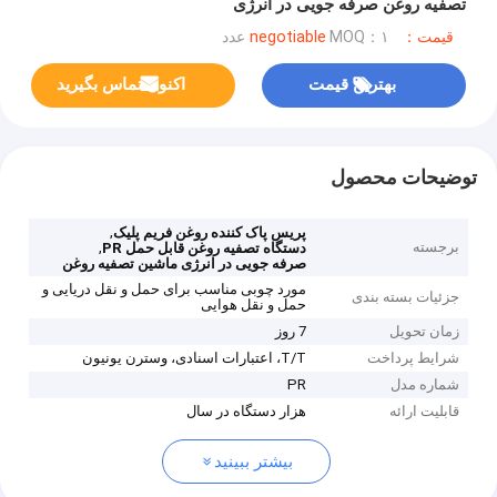
تصفیه روغن صرفه جویی در انرژی
قیمت：negotiable
MOQ：۱ عدد
بهترین قیمت
اکنون تماس بگیرید
توضیحات محصول
,
پریس پاک کننده روغن فریم پلیک
برجسته
,
دستگاه تصفیه روغن قابل حمل PR
صرفه جویی در انرژی ماشین تصفیه روغن
مورد چوبی مناسب برای حمل و نقل دریایی و
جزئیات بسته بندی
حمل و نقل هوایی
زمان تحویل
7 روز
شرایط پرداخت
T/T، اعتبارات اسنادی، وسترن یونیون
شماره مدل
PR
قابلیت ارائه
هزار دستگاه در سال
بیشتر ببینید