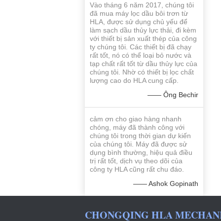
Vào tháng 6 năm 2017, chúng tôi
đã mua máy lọc dầu bôi trơn từ
HLA, được sử dụng chủ yếu để
làm sạch dầu thủy lực thải, đi kèm
với thiết bị sản xuất thép của công
ty chúng tôi. Các thiết bị đã chạy
rất tốt, nó có thể loại bỏ nước và
tạp chất rất tốt từ dầu thủy lực của
chúng tôi. Nhờ có thiết bị lọc chất
lượng cao do HLA cung cấp.
—— Ông Bechir
cảm ơn cho giao hàng nhanh
chóng, máy đã thành công với
chúng tôi trong thời gian dự kiến ​​
của chúng tôi. Máy đã được sử
dụng bình thường, hiệu quả điều
trị rất tốt, dịch vụ theo dõi của
công ty HLA cũng rất chu đáo.
—— Ashok Gopinath
CHONGQING HLA MECHANIC