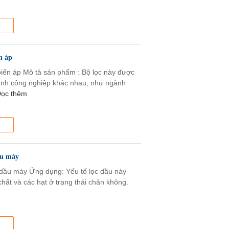
n áp
biến áp Mô tả sản phẩm : Bộ lọc này được
gành công nghiệp khác nhau, như ngành
ọc thêm
ầu máy
c dầu máy Ứng dụng: Yếu tố lọc dầu này
hất và các hạt ở trạng thái chân không.