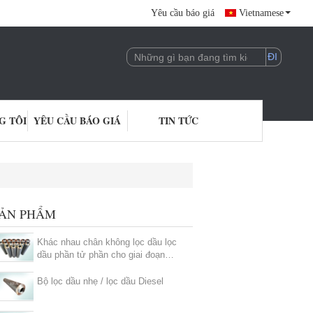
Yêu cầu báo giá
Vietnamese
G TÔI
YÊU CẦU BÁO GIÁ
TIN TỨC
ẢN PHẨM
Khác nhau chân không lọc dầu lọc
dầu phần tử phần cho giai đoạn
khác nhau lọc
Bộ lọc dầu nhẹ / lọc dầu Diesel