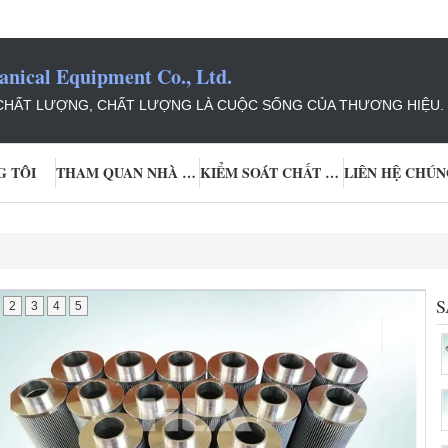
ical Equipment Co., Ltd.
 CHẤT LƯỢNG, CHẤT LƯỢNG LÀ CUỘC SỐNG CỦA THƯƠNG HIỆU.
G TÔI
THAM QUAN NHÀ MÁY
KIỂM SOÁT CHẤT LƯỢNG
LIÊN HỆ CHÚN
S
2
3
4
5