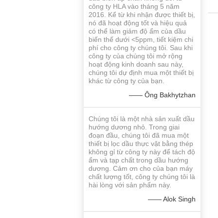
công ty HLA vào tháng 5 năm
2016. Kể từ khi nhận được thiết bị,
nó đã hoạt động tốt và hiệu quả
có thể làm giảm độ ẩm của dầu
biến thế dưới <5ppm, tiết kiệm chi
phí cho công ty chúng tôi. Sau khi
công ty của chúng tôi mở rộng
hoạt động kinh doanh sau này,
chúng tôi dự định mua một thiết bị
khác từ công ty của bạn.
—— Ông Bakhytzhan
Chúng tôi là một nhà sản xuất dầu
hướng dương nhỏ. Trong giai
đoạn đầu, chúng tôi đã mua một
thiết bị lọc dầu thực vật bằng thép
không gỉ từ công ty này để tách độ
ẩm và tạp chất trong dầu hướng
dương. Cảm ơn cho của bạn máy
chất lượng tốt, công ty chúng tôi là
hài lòng với sản phẩm này.
—— Alok Singh