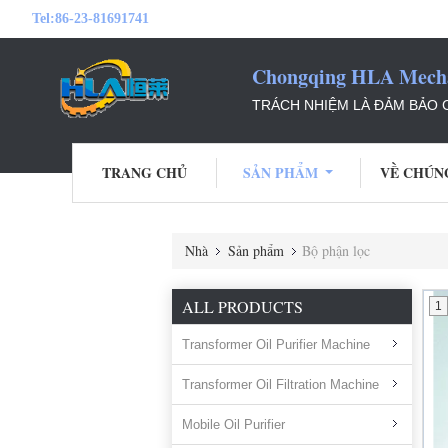
Tel:
86-23-81691741
Chongqing HLA Mechan
TRÁCH NHIỆM LÀ ĐẢM BẢO
TRANG CHỦ
SẢN PHẨM
VỀ CHÚN
Nhà
Sản phẩm
Bộ phận lọc
ALL PRODUCTS
1
Transformer Oil Purifier Machine
Transformer Oil Filtration Machine
Mobile Oil Purifier