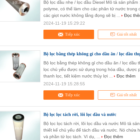
Bộ lọc dầu nhẹ / lọc dầu Diesel Mô tả sản phẩm :
polyme, có thể làm cho các phân tử nước trong d
các giọt nước không lắng đọng sẽ bị ...
Đọc th
2024-11-19 15:29:22
Tiếp xúc
Giá tốt nhất
Bộ lọc bằng thép không gỉ cho dầu ăn / lọc dầu thự
Bộ lọc bằng thép không gỉ cho dầu ăn / lọc dầu 
lọc chủ yếu được sử dụng trong hóa dầu, dược 
thanh lọc, tiết kiệm nước thủy lợi ...
Đọc thêm
2024-11-19 15:28:55
Tiếp xúc
Giá tốt nhất
Bộ lọc lọc tách rời, lõi lọc dầu và nước
Bộ lọc lọc tách rời, lõi lọc dầu và nước Mô tả s
thiết kế chủ yếu để tách dầu và nước. Nó chứa hai
và phần tử lọc tách. Ví dụ, ...
Đọc thêm