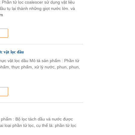
 Phần tử lọc coalescer sử dụng vật liệu
ầu tụ lại thành những giọt nước lớn. và
êm
c vật lọc dầu
thực vật lọc dầu Mô tả sản phẩm : Phần tử
phẩm, thực phẩm, xử lý nước, phun, phun,
ản phẩm : Bộ lọc tách dầu và nước được
 loại phần tử lọc, cụ thể là: phần tử lọc