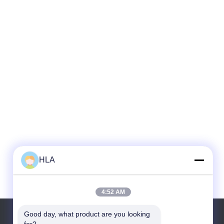
HLA
4:52 AM
Good day, what product are you looking 
Tel:
86-23-81691741