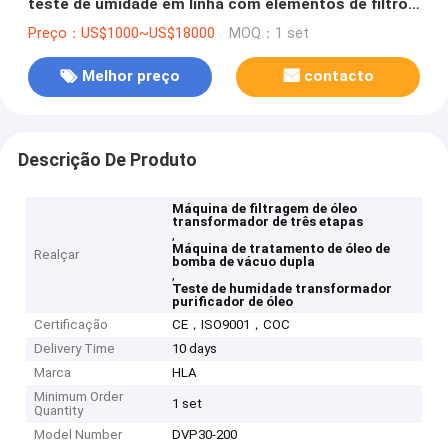
teste de umidade em linha com elementos de filtro
de três estágios e bombas de vácuo duplo para
Preço：US$1000~US$18000
MOQ：1 set
tratamento de óleo
Melhor preço
contacto
Descrição De Produto
Máquina de filtragem de óleo
transformador de três etapas
,
Máquina de tratamento de óleo de
Realçar
bomba de vácuo dupla
,
Teste de humidade transformador
purificador de óleo
Certificação
CE，ISO9001，COC
Delivery Time
10 days
Marca
HLA
Minimum Order
1 set
Quantity
Model Number
DVP30-200