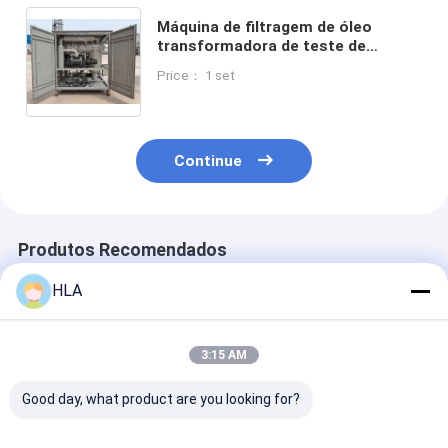
Máquina de filtragem de óleo
transformadora de teste de
umidade em linha com elementos
Price： 1 set
de filtro de três estágios e bombas
de vácuo duplo para tratamento de
óleo
Continue
Produtos Recomendados
HLA
3:15 AM
Good day, what product are you looking for?
Solução de
Máquina de
FOB CFR CIF S