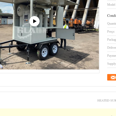
Model
Condi
Quanti
Preço:
Packag
Delive
Paymen
Supply 
HEATED SUR