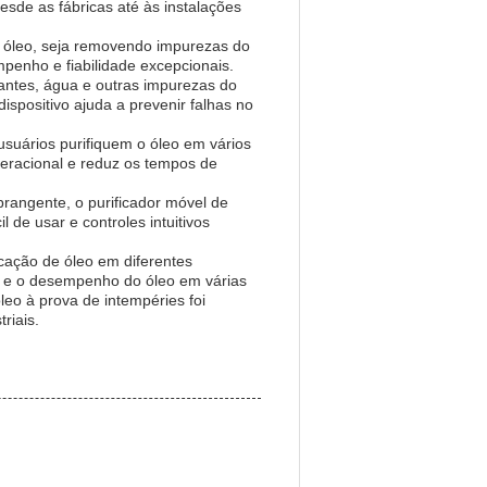
sde as fábricas até às instalações
de óleo, seja removendo impurezas do
mpenho e fiabilidade excepcionais.
antes, água e outras impurezas do
ispositivo ajuda a prevenir falhas no
 usuários purifiquem o óleo em vários
peracional e reduz os tempos de
rangente, o purificador móvel de
l de usar e controles intuitivos
icação de óleo em diferentes
e e o desempenho do óleo em várias
leo à prova de intempéries foi
riais.