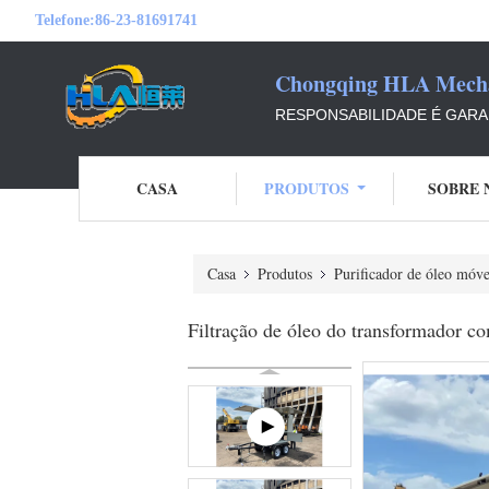
Telefone:
86-23-81691741
Chongqing HLA Mechan
RESPONSABILIDADE É GARAN
CASA
PRODUTOS
SOBRE 
Casa
Produtos
Purificador de óleo móve
Filtração de óleo do transformador c