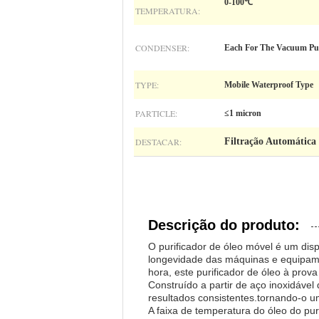
0-100℃
TEMPERATURA:
CONDENSER:
Each For The Vacuum P
TYPE:
Mobile Waterproof Type
PARTICLE:
≤1 micron
DESTACAR:
Filtração Automática
Descrição do produto:
O purificador de óleo móvel é um disp
longevidade das máquinas e equipame
hora, este purificador de óleo à prova
Construído a partir de aço inoxidável
resultados consistentes.tornando-o um
A faixa de temperatura do óleo do pu