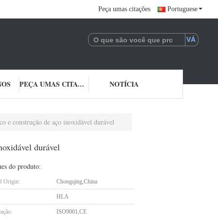
Peça umas citações
Portuguese
NOS
PEÇA UMAS CITAÇÕES
NOTÍCIA
co e construção de aço inoxidável durável
noxidável durável
hes do produto:
f Origin:
Chongqing,China
HLA
cação:
ISO9001,CE