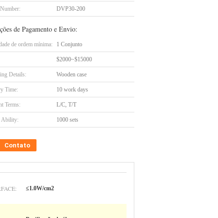
 Number:
DVP30-200
ções de Pagamento e Envio:
dade de ordem mínima:
1 Conjunto
$2000~$15000
ing Details:
Wooden case
ry Time:
10 work days
t Terms:
L/C, T/T
Ability:
1000 sets
Contato
FACE:
≤1.0W/cm2