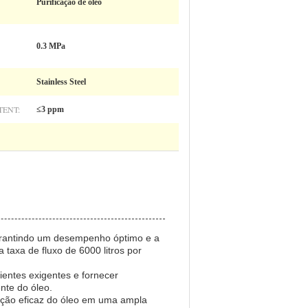
Purificação de óleo
0.3 MPa
Stainless Steel
TENT:
≤3 ppm
 garantindo um desempenho óptimo e a
axa de fluxo de 6000 litros por
ientes exigentes e fornecer
nte do óleo.
cação eficaz do óleo em uma ampla