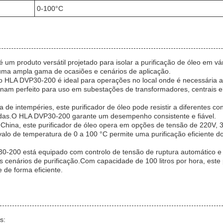
0-100°C
 um produto versátil projetado para isolar a purificação de óleo em vá
uma ampla gama de ocasiões e cenários de aplicação.
o HLA DVP30-200 é ideal para operações no local onde é necessária a 
am perfeito para uso em subestações de transformadores, centrais elét
 de intempéries, este purificador de óleo pode resistir a diferentes co
riadas.O HLA DVP30-200 garante um desempenho consistente e fiável.
China, este purificador de óleo opera em opções de tensão de 220V, 
valo de temperatura de 0 a 100 °C permite uma purificação eficiente do
0-200 está equipado com controlo de tensão de ruptura automático e 
es cenários de purificação.Com capacidade de 100 litros por hora, este 
 de forma eficiente.
s: