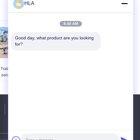
HLA
8:40 AM
Good day, what product are you looking 
for?
Máquina de
Purificação de óleo
Tratamento de Água
a 0,3 MPa de
para Purificador de
pressão com
Óleo Móvel para
transformador de
Aplicações
óleo e purificação
Industriais
Telefone:
86-23-81691741
qing HLA Mechanical Equipment Co., Ltd.. All Rights