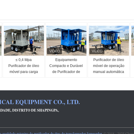
≤ 0,4 Mpa
Equipamento
Purificador de óleo
Purificador de óleo
Compacto e Durável
móvel de operação
móvel para carga
de Purificador de
manual automática
pesada Intervalo de
Óleo Móvel ≤0.4
com partículas de
temperatura 20-80C
Mpa Nível de Vácuo
filtragem ≥ 99,5% e
Modo automático de
-0.06～-0.099 Mpa
≤ 1 micron de
operação manual
precisão de filtragem
AL EQUIPMENT CO., LTD.
DADE, DISTRITO DE SHAPINGPA,
ualidade máquina do purificador de óleo do transformador fornecedor.
© 2018 - 2025 Chong