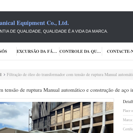
ical Equipment Co., Ltd.
TIA DE QUALIDADE, QUALIDADE É A VIDA DA MARCA.
NÓS
EXCURSÃO DA FÁBRICA
CONTROLE DA QUALIDADE
CONTACTE-
l
Filtração de óleo do transformador com tensão de ruptura Manual automáti
om tensão de ruptura Manual automático e construção de aço i
Detal
Place o
Marca:
Certifi