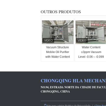
OUTROS PRODUTOS
Vacuum Structure
Water Content
Mobile Oil Purifier
≤3ppm Vacuum
with Water Content
Level -0.06～-0.099
≤3ppm and Pressure
Mpa Device of
≤0.4 Mpa
Mobile Oil Purifier
with Design and
Performance
CHONGQING HLA MECHANIC
NO.94, ESTRADA NORTE DA CIDADE DE FACUL
CHONGQING, CHINA
Site para celular
Política de Privacidade
｜ China bom q