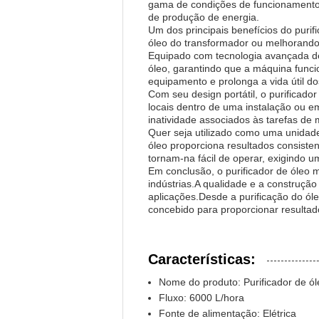
gama de condições de funcionamento.E
de produção de energia.
Um dos principais benefícios do puri
óleo do transformador ou melhorando a
Equipado com tecnologia avançada de 
óleo, garantindo que a máquina funcio
equipamento e prolonga a vida útil do
Com seu design portátil, o purificado
locais dentro de uma instalação ou em
inatividade associados às tarefas de
Quer seja utilizado como uma unidade
óleo proporciona resultados consistent
tornam-na fácil de operar, exigindo 
Em conclusão, o purificador de óleo m
indústrias.A qualidade e a construç
aplicações.Desde a purificação do óle
concebido para proporcionar resultad
Características:
Nome do produto: Purificador de ó
Fluxo: 6000 L/hora
Fonte de alimentação: Elétrica