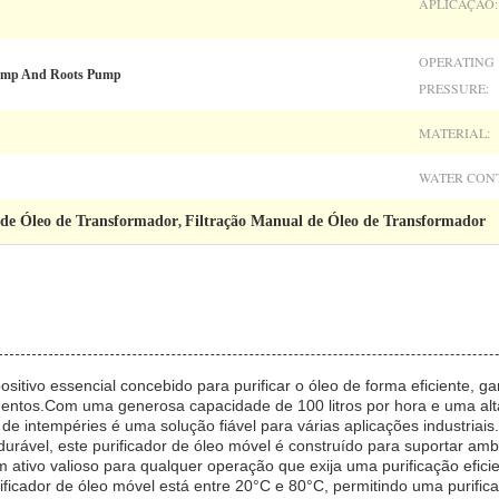
APLICAÇÃO:
OPERATING
ump And Roots Pump
PRESSURE:
MATERIAL:
WATER CON
 de Óleo de Transformador
Filtração Manual de Óleo de Transformador
,
ositivo essencial concebido para purificar o óleo de forma eficiente,
ntos.Com uma generosa capacidade de 100 litros por hora e uma alta t
 de intempéries é uma solução fiável para várias aplicações industriais.
 durável, este purificador de óleo móvel é construído para suportar amb
 ativo valioso para qualquer operação que exija uma purificação eficie
rificador de óleo móvel está entre 20°C e 80°C, permitindo uma purifi