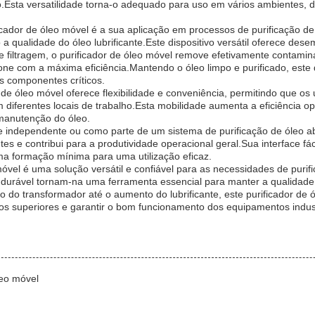
sta versatilidade torna-o adequado para uso em vários ambientes, de
ficador de óleo móvel é a sua aplicação em processos de purificação 
 qualidade do óleo lubrificante.Este dispositivo versátil oferece dese
filtragem, o purificador de óleo móvel remove efetivamente contamin
ne com a máxima eficiência.Mantendo o óleo limpo e purificado, este d
s componentes críticos.
r de óleo móvel oferece flexibilidade e conveniência, permitindo que os
 diferentes locais de trabalho.Esta mobilidade aumenta a eficiência o
 manutenção do óleo.
 independente ou como parte de um sistema de purificação de óleo ab
es e contribui para a produtividade operacional geral.Sua interface fáci
uma formação mínima para uma utilização eficaz.
óvel é uma solução versátil e confiável para as necessidades de purif
ão durável tornam-na uma ferramenta essencial para manter a qualidad
o do transformador até o aumento do lubrificante, este purificador de ó
os superiores e garantir o bom funcionamento dos equipamentos indust
leo móvel