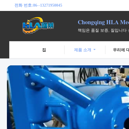
전화 번호:
86--13271950045
Chongqing HLA Mech
책임은 품질 보증, 질입니다
집
제품 소개
우리에 