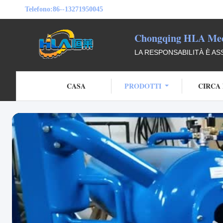
Telefono:
86--13271950045
Chongqing HLA Mech
LA RESPONSABILITÀ È AS
CASA
PRODOTTI
CIRCA