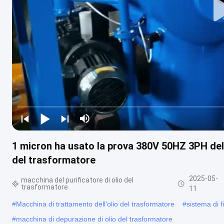
1 micron ha usato la prova 380V 50HZ 3PH del 
del trasformatore
2025-05-
macchina del purificatore di olio del
trasformatore
11
#
Macchina di trattamento dell'olio del trasformatore
#
sistema di f
#
macchina di depurazione di olio del trasformatore