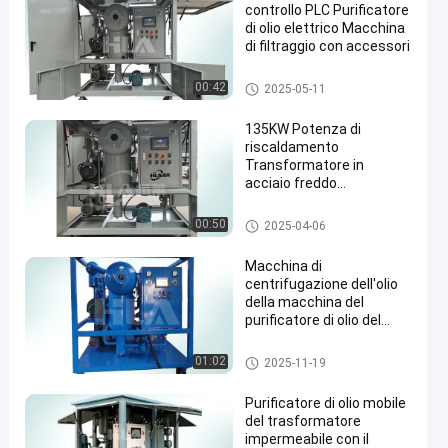
controllo PLC Purificatore
di olio elettrico Macchina
di filtraggio con accessori
macchina di filtrazione dell'oli
00:42
2025-05-11
o del trasformatore
135KW Potenza di
riscaldamento
Transformatore in
acciaio freddo
Purificatore di olio
macchina del purificatore di oli
00:50
2025-04-06
o del trasformatore
Macchina di
centrifugazione dell'olio
della macchina del
purificatore di olio del
trasformatore di
sicurezza sul lavoro
macchina del purificatore di oli
01:02
2025-11-19
o del trasformatore
Purificatore di olio mobile
del trasformatore
impermeabile con il