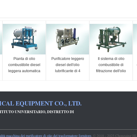
Pianta di olio
Purificatore leggero
Il sistema di olio
combustibile diesel
diesel dell'olio
combustibile di
leggera automatica
lubrificante di 4
filtrazione dell'olio
di depurazione di
chilowatt con il
leggero a basso
olio di separazione
regolatore
rumore rimuove
di coalescenza del
programmabile dello
l'acqua delle impurità
purificatore
SpA
AL EQUIPMENT CO., LTD.
STITUTO UNIVERSITARIO, DISTRETTO DI
tà macchina del purificatore di olio del trasformatore fornitore.
© 2018 - 2025 Chongqing HLA 