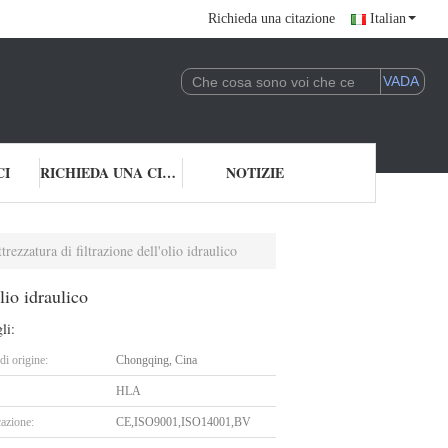
Richieda una citazione
Italian
CI
RICHIEDA UNA CITAZIONE
NOTIZIE
rezzatura di filtrazione dell'olio idraulico
lio idraulico
li:
i origine:
Chongqing, Cina
HLA
cazione:
CE,ISO9001,ISO14001,BV