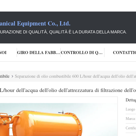
ical Equipment Co., Ltd.
CURAZIONE DI QUALITÀ, QUALITÀ È LA DURATA DELLA MARCA.
NOI
GIRO DELLA FABBRICA
CONTROLLO DI QUALITÀ
CONTATTI
tibile
Separazione di olio combustibile 600 L/hour dell'acqua dell'olio dell'att
hour dell'acqua dell'olio dell'attrezzatura di filtrazione dell'o
Dettag
Luogo d
Marca:
Certifi