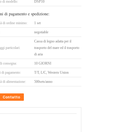
 di modello:
DSP10
ni di pagamento e spedizione:
tà di ordine minimo:
1 set
:
negotiable
Cassa di legno adatta per il
ggi particolari:
trasporto del mare ed il trasporto
di aria
di consegna:
10 GIORNI
i di pagamento:
T/T, L/C, Western Union
à di alimentazione:
500sets/anno
Contatto