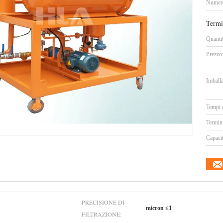
Numero
Termi
Quanti
Prezzo
Imballa
Tempi 
Termin
Capacit
PRECISIONE DI
micron ≤1
FILTRAZIONE: