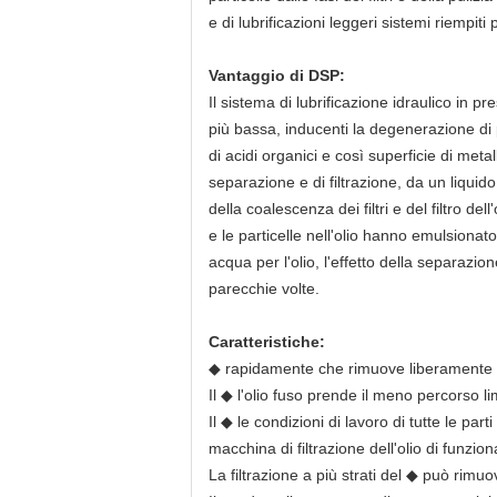
e di lubrificazioni leggeri sistemi riempiti
Vantaggio di DSP:
Il sistema di lubrificazione idraulico in p
più bassa, inducenti la degenerazione di 
di acidi organici e così superficie di metal
separazione e di filtrazione, da un liquid
della coalescenza dei filtri e del filtro d
e le particelle nell'olio hanno emulsion
acqua per l'olio, l'effetto della separazio
parecchie volte.
Caratteristiche:
◆ rapidamente che rimuove liberamente g
Il ◆ l'olio fuso prende il meno percorso li
Il ◆ le condizioni di lavoro di tutte le pa
macchina di filtrazione dell'olio di funzion
La filtrazione a più strati del ◆ può rimuove