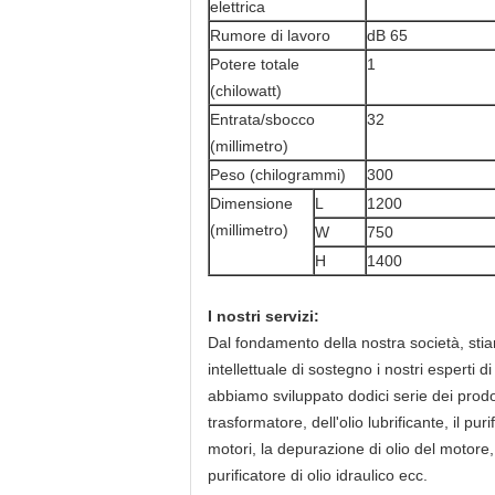
elettrica
Rumore di lavoro
dB 65
Potere totale
1
(chilowatt)
Entrata/sbocco
32
(millimetro)
Peso (chilogrammi)
300
Dimensione
L
1200
(millimetro)
W
750
H
1400
I nostri servizi:
Dal fondamento della nostra società, stiam
intellettuale di sostegno i nostri esperti
abbiamo sviluppato dodici serie dei prodott
trasformatore, dell'olio lubrificante, il purif
motori, la depurazione di olio del motore, il
purificatore di olio idraulico ecc.