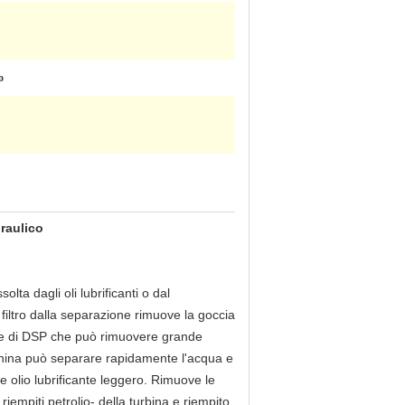
o
draulico
lta dagli oli lubrificanti o dal
l filtro dalla separazione rimuove la goccia
erie di DSP che può rimuovere grande
cchina può separare rapidamente l'acqua e
e olio lubrificante leggero. Rimuove le
 riempiti petrolio- della turbina e riempito