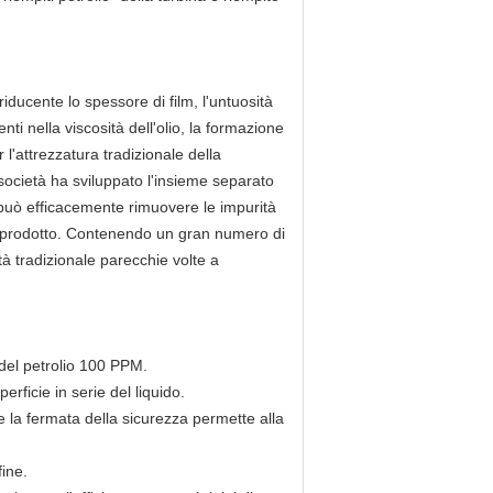
riducente lo spessore di film, l'untuosità
i nella viscosità dell'olio, la formazione
r l'attrezzatura tradizionale della
a società ha sviluppato l'insieme separato
che può efficacemente rimuovere le impurità
el prodotto. Contenendo un gran numero di
ità tradizionale parecchie volte a
del petrolio 100 PPM.
erficie in serie del liquido.
e e la fermata della sicurezza permette alla
fine.