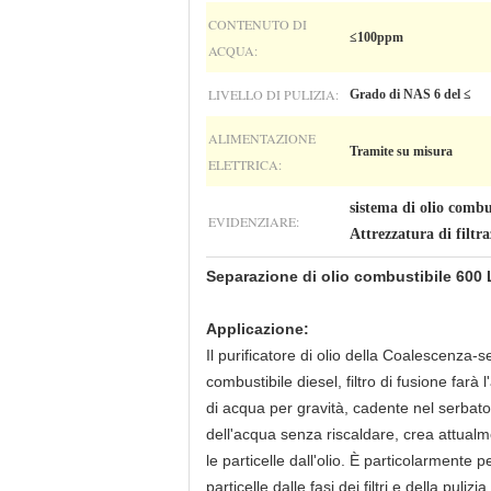
CONTENUTO DI
≤100ppm
ACQUA:
LIVELLO DI PULIZIA:
Grado di NAS 6 del ≤
ALIMENTAZIONE
Tramite su misura
ELETTRICA:
sistema di olio combu
EVIDENZIARE:
Attrezzatura di filtra
Separazione di olio combustibile 600 L/h
Applicazione:
Il purificatore di olio della Coalescenza-s
combustibile diesel, filtro di fusione farà
di acqua per gravità, cadente nel serbato
dell'acqua senza riscaldare, crea attual
le particelle dall'olio. È particolarmente
particelle dalle fasi dei filtri e della pul