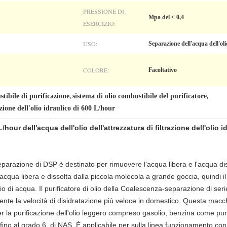
PRESSIONE DI
Mpa del ≤ 0,4
ESERCIZIO:
USO:
Separazione dell'acqua dell'oli
COLORE:
Facoltativo
stibile di purificazione
sistema di olio combustibile del purificatore
,
,
zione dell'olio idraulico di 600 L/hour
our dell'acqua dell'olio dell'attrezzatura di filtrazione dell'olio i
eparazione di DSP è destinato per rimuovere l'acqua libera e l'acqua disso
 l'acqua libera e dissolta dalla piccola molecola a grande goccia, quindi i
io di acqua. Il purificatore di olio della Coalescenza-separazione di s
mente la velocità di disidratazione più veloce in domestico. Questa ma
 per la purificazione dell'olio leggero compreso gasolio, benzina come pur
izia fino al grado 6. di NAS. È applicabile per sulla linea funzionamento con