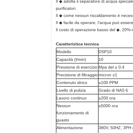
Il ◆ adotta il separatore di acqua speciale
purificatori.
Il ◆ come nessun riscaldamento è necessa
Il ◆ facile da operare, l'acqua può esser
Il costo di operazione basso del ◆, 20%-40
Caratteristica tecnica
Modello
DSP10
Capacità (l/min)
10
Pressione di esercizio
Mpa del ≤ 0,4
Precisione di filtraggio
micron ≤1
Contenuto idrico
≤100 PPM
Livello di pulizia
Grado di NAS 6
Lavoro continuo
≥200 ora
Nessun
≥5000 ora
funzionamento di
guasto
Alimentazione
380V, 50HZ, 3PH 