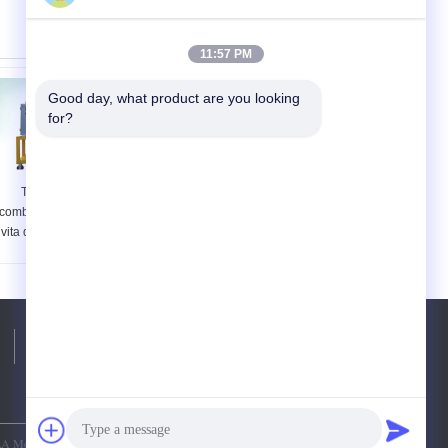
11:57 PM
Good day, what product are you looking 
for?
Tempo di olio
Separazione leggera
combustibile di lunga
umida di
vita del sistema IP65
coalescenza della
di purificazione del
macchina di
touch screen dello
disidratazione
SpA
dell'olio del acciaio
al carbonio
Telefono:
86-23-81691741
Mechanical Equipment Co., Ltd.. All Rights Reserved.