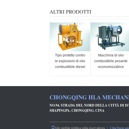
ALTRI PRODOTTI
Tipo protetto contro
Macchina di olio
le esplosioni di olio
combustibile pesante
combustibile diesel
economizzatrice
di fusione del
d'energia del
purificatore DSP di
purificatore per olio
separazione
leggero, gasolio
CHONGQING HLA MECHANIC
NO.94, STRADA DEL NORD DELLA CITTÀ DI I
SHAPINGPA, CHONGQING, CINA
Sito mobile
politica sulla riservatezza
｜ Cina buon quali