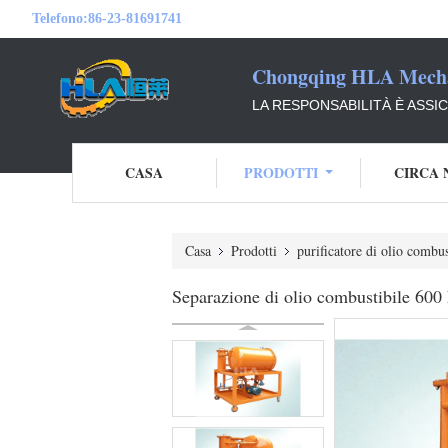
Telefono:
86-23-81691741
Chongqing HLA Mechan
LA RESPONSABILITÀ È ASSI
CASA
PRODOTTI
CIRCA 
Casa
Prodotti
purificatore di olio combus
Separazione di olio combustibile 600 L/