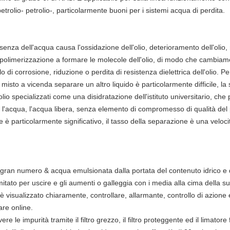
 petrolio- petrolio-, particolarmente buoni per i sistemi acqua di perdita.
resenza dell'acqua causa l'ossidazione dell'olio, deterioramento dell'olio, 
polimerizzazione a formare le molecole dell'olio, di modo che cambiament
lo di corrosione, riduzione o perdita di resistenza dielettrica dell'olio. Pe
o misto a vicenda separare un altro liquido è particolarmente difficile, l
ell'olio specializzati come una disidratazione dell'istituto universitario, 
ato l'acqua, l'acqua libera, senza elemento di compromesso di qualità d
ne è particolarmente significativo, il tasso della separazione è una veloc
ran numero & acqua emulsionata dalla portata del contenuto idrico e 
mitato per uscire e gli aumenti o galleggia con i media alla cima della sup
rti è visualizzato chiaramente, controllare, allarmante, controllo di azion
are online.
re le impurità tramite il filtro grezzo, il filtro proteggente ed il limatore 