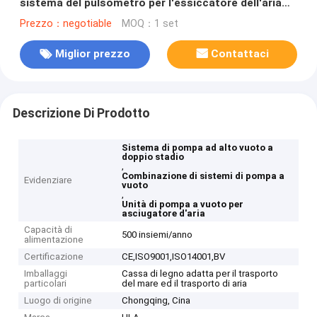
sistema del pulsometro per l'essiccatore dell'aria
del materiale elettrico
Prezzo：negotiable
MOQ：1 set
Miglior prezzo
Contattaci
Descrizione Di Prodotto
Sistema di pompa ad alto vuoto a
doppio stadio
,
Combinazione di sistemi di pompa a
Evidenziare
vuoto
,
Unità di pompa a vuoto per
asciugatore d'aria
Capacità di
500 insiemi/anno
alimentazione
Certificazione
CE,ISO9001,ISO14001,BV
Imballaggi
Cassa di legno adatta per il trasporto
particolari
del mare ed il trasporto di aria
Luogo di origine
Chongqing, Cina