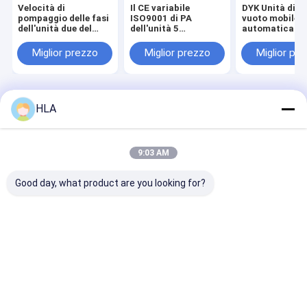
Velocità di
Il CE variabile
DYK Unità di 
pompaggio delle fasi
ISO9001 di PA
vuoto mobile
dell'unità due del
dell'unità 5
automatica
pulsometro di
dell'attrezzatura del
trasformatore
aspirazione di vuoto
pulsometro di
linea
Miglior prezzo
Miglior prezzo
Miglior pr
della centrale
frequenza approva
elettrica alta
Casa
Circa noi
Contattaci
Desktop Site
HLA
Mappa del sito
Privacy Policy
Qualità
macchina del purificatore di olio del trasformatore
Fabbrica
cinese.Copyright © 2025 Chongqing HLA Mechanical Equipment
9:03 AM
Co., Ltd.. All Rights Reserved.
Good day, what product are you looking for?
Casa
Prodotti
Circa noi