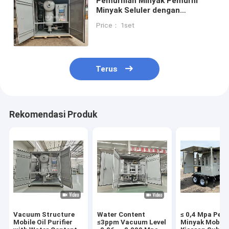
Pemurnian Minyak Pemurni
Minyak Seluler dengan
Tegangan Gagal Otomatis
Price： 1set
Manual Rentang Suhu Minyak
20°C 80°C
Terus
Rekomendasi Produk
Vacuum Structure
Water Content
≤ 0,4 Mpa Pem
Mobile Oil Purifier
≤3ppm Vacuum Level
Minyak Mobile