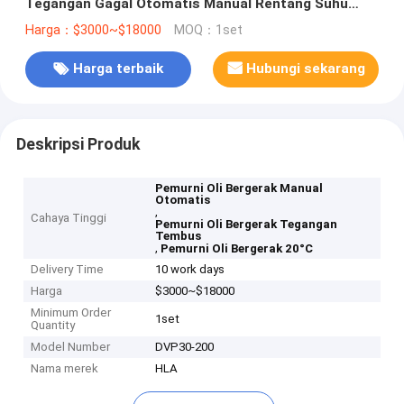
Tegangan Gagal Otomatis Manual Rentang Suhu
Minyak 20°C 80°C
Harga：$3000~$18000
MOQ：1set
Harga terbaik
Hubungi sekarang
Deskripsi Produk
Pemurni Oli Bergerak Manual
Otomatis
,
Cahaya Tinggi
Pemurni Oli Bergerak Tegangan
Tembus
,
Pemurni Oli Bergerak 20°C
Delivery Time
10 work days
Harga
$3000~$18000
Minimum Order
1set
Quantity
Model Number
DVP30-200
Nama merek
HLA