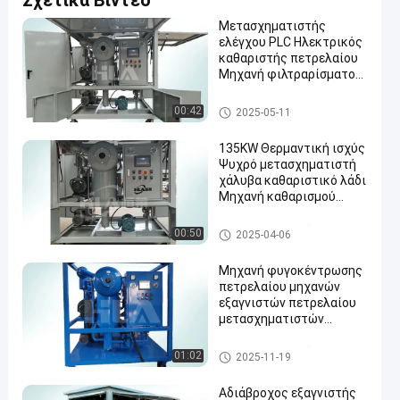
Σχετικά Βίντεο
Μετασχηματιστής
ελέγχου PLC Ηλεκτρικός
καθαριστής πετρελαίου
Μηχανή φιλτραρίσματος
Με εξαρτήματα
μηχανή διήθησης πετρελαίο
00:42
2025-05-11
υ μετασχηματιστών
135KW Θερμαντική ισχύς
Ψυχρό μετασχηματιστή
χάλυβα καθαριστικό λάδι
Μηχανή καθαρισμού
πετρελαίου
μηχανή εξαγνιστών πετρελα
00:50
2025-04-06
ίου μετασχηματιστών
Μηχανή φυγοκέντρωσης
πετρελαίου μηχανών
εξαγνιστών πετρελαίου
μετασχηματιστών
βιομηχανικής ασφάλειας
μηχανή εξαγνιστών πετρελα
01:02
2025-11-19
ίου μετασχηματιστών
Αδιάβροχος εξαγνιστής