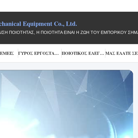
anical Equipment Co., Ltd.
ΛΙΣΗ ΠΟΙΌΤΗΤΑΣ, Η ΠΟΙΌΤΗΤΑ ΕΊΝΑΙ Η ΖΩΉ ΤΟΥ ΕΜΠΟΡΙΚΟΎ ΣΉΜ
 ΕΜΕΊΣ
ΓΎΡΟΣ ΕΡΓΟΣΤΑΣΊΩΝ
ΠΟΙΟΤΙΚΌΣ ΈΛΕΓΧΟΣ