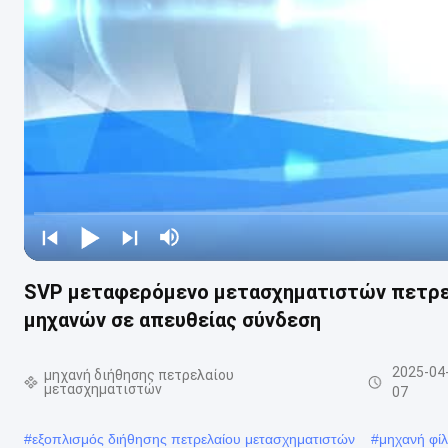
SVP μεταφερόμενο μετασχηματιστών πετρελα
μηχανών σε απευθείας σύνδεση
2025-04
μηχανή διήθησης πετρελαίου
μετασχηματιστών
07
#
εξοπλισμός διήθησης πετρελαίου μετασχηματιστών
#
μηχανή φί