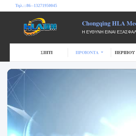
Τηλ.::
86--13271950045
Chongqing HLA Mech
Η ΕΥΘΎΝΗ ΕΊΝΑΙ ΕΞΑΣΦΆ
ΣΠΊΤΙ
ΠΡΟΪΌΝΤΑ
ΠΕΡΊΠΟΥ