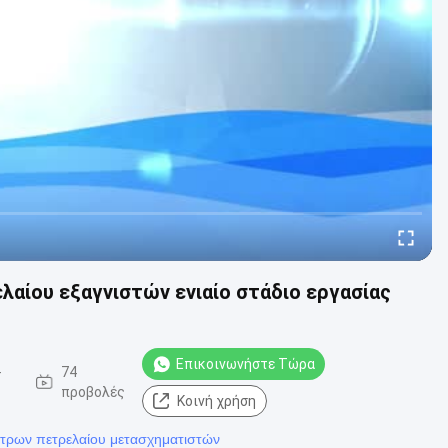
ίου εξαγνιστών ενιαίο στάδιο εργασίας
Επικοινωνήστε Τώρα
-
74
προβολές
Κοινή χρήση
λτρων πετρελαίου μετασχηματιστών